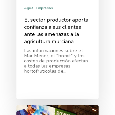
Nosotros
Empresas
Agua
Empresas
Nuestros Asociados
Asociados
Productos
El sector productor aporta
Responsabilidad Social
confianza a sus clientes
Mapa De Productores
Temas
Corporativa
ante las amenazas a la
Números
agricultura murciana
Actualidad
AgroCIFRAS
Servicios
Las informaciones sobre el
Agua
Comunicación 2024
Empleo Y
Mar Menor, el “brexit” y los
Forma Parte De
costes de producción afectan
Calidad Y Seguridad
Formación
Datos 2024
PROEXPORT
a todas las empresas
Alimentaria
hortofrutícolas de…
Histórico
Bolsa De Empleo
Iniciativas
Innovación
Exportaciones 2019
Formación
Internacionalización
Modificación Ley Mar 
I+S PRO
Exportaciones 2018
Teleformación
Multimedia
Juntos Contra El COVI
Sostenibilidad
Contacto
Exportaciones 2017
Nutrición Y Salud
Proyectos Destacados
Innovación
Exportaciones 2016