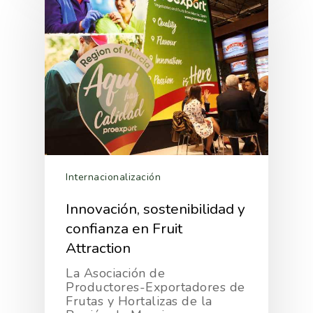
Intranet
Opinión
Promoción De La
Videos
Exportaciones 2015
Alimentación Saludabl
RSC
Campañas De Consum
Sostenibilidad
Frutas Y Hortalizas
Concurso Fotográfic
Nuves. Nutrición Veget
Sostenible
Internacionalización
Innovación, sostenibilidad y
confianza en Fruit
Attraction
La Asociación de
Productores-Exportadores de
Frutas y Hortalizas de la