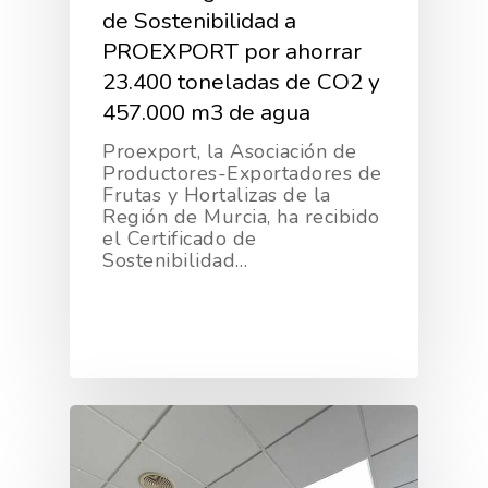
de Sostenibilidad a
PROEXPORT por ahorrar
23.400 toneladas de CO2 y
457.000 m3 de agua
Proexport, la Asociación de
La Asociación
Productores-Exportadores de
Frutas y Hortalizas de la
Región de Murcia, ha recibido
Nosotros
Empresas
el Certificado de
Sostenibilidad…
Nuestros Asociados
Asociados
Productos
Responsabilidad Social
Mapa De Productores
Temas
Corporativa
Números
Actualidad
AgroCIFRAS
Servicios
Agua
Comunicación 2024
Empleo Y
Forma Parte De
Calidad Y Seguridad
Formación
Datos 2024
PROEXPORT