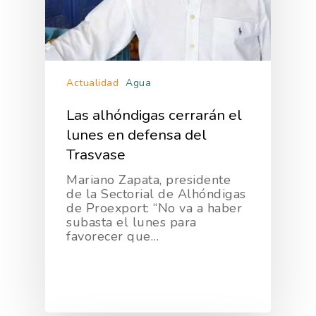
Forma Parte De
Calidad Y Seguridad
Formación
Datos 2024
PROEXPORT
Alimentaria
Histórico
Bolsa De Empleo
Iniciativas
Innovación
Exportaciones 2019
Formación
Internacionalización
Modificación Ley Mar 
I+S PRO
Actualidad
Agua
Exportaciones 2018
Teleformación
Multimedia
Juntos Contra El COVI
Las alhóndigas cerrarán el
Sostenibilidad
Contacto
Exportaciones 2017
Nutrición Y Salud
lunes en defensa del
Proyectos Destacados
Innovación
Exportaciones 2016
Intranet
Trasvase
Opinión
Promoción De La
Videos
Exportaciones 2015
Alimentación Saludabl
Mariano Zapata, presidente
RSC
de la Sectorial de Alhóndigas
Campañas De Consum
de Proexport: “No va a haber
Sostenibilidad
Frutas Y Hortalizas
subasta el lunes para
favorecer que…
Concurso Fotográfic
Nuves. Nutrición Veget
Sostenible