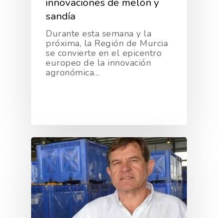
innovaciones de melón y
sandía
Durante esta semana y la
próxima, la Región de Murcia
se convierte en el epicentro
europeo de la innovación
agronómica…
La Asociación
Nosotros
Empresas
Nuestros Asociados
Asociados
Productos
Responsabilidad Social
Mapa De Productores
Temas
Corporativa
Números
Actualidad
AgroCIFRAS
Servicios
Agua
Comunicación 2024
Empleo Y