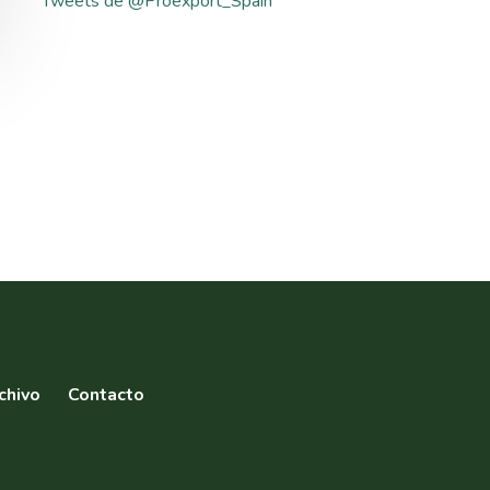
Tweets de @Proexport_Spain
chivo
Contacto