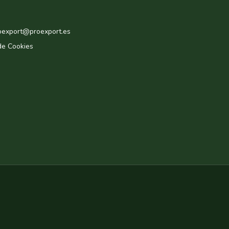
roexport@proexport.es
de Cookies