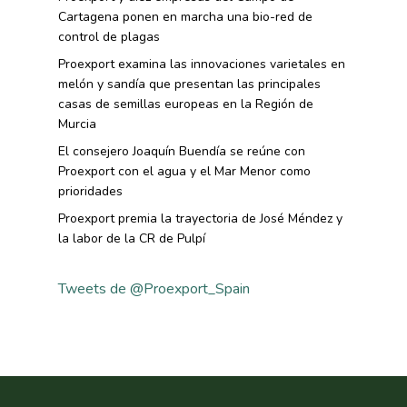
Sostenibilidad
Frutas Y Hortalizas
Cartagena ponen en marcha una bio-red de
control de plagas
Concurso Fotográfic
Nuves. Nutrición Veget
Proexport examina las innovaciones varietales en
Sostenible
melón y sandía que presentan las principales
casas de semillas europeas en la Región de
Murcia
El consejero Joaquín Buendía se reúne con
Proexport con el agua y el Mar Menor como
prioridades
Proexport premia la trayectoria de José Méndez y
la labor de la CR de Pulpí
Tweets de @Proexport_Spain