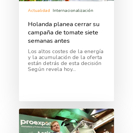
Actualidad
Internacionalización
Holanda planea cerrar su
campaña de tomate siete
semanas antes
Los altos costes de la energía
y la acumulación de la oferta
están detrás de esta decisión
La Asociación
Según revela hoy…
Nosotros
Empresas
Nuestros Asociados
Asociados
Productos
Responsabilidad Social
Mapa De Productores
Temas
Corporativa
Números
Actualidad
AgroCIFRAS
Servicios