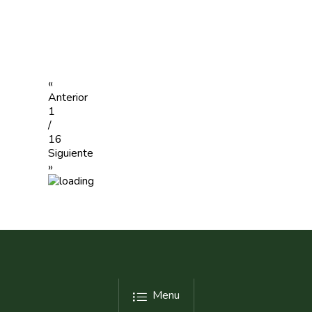
Concurso Fotográfic
Nuves. Nutrición Veget
Sostenible
«
Anterior
1
/
16
Siguiente
»
Menu