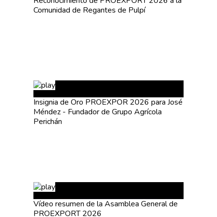
Reconocimiento de PROEXPORT 2026 a la
Comunidad de Regantes de Pulpí
Insignia de Oro PROEXPOR 2026 para José
Méndez - Fundador de Grupo Agrícola
Perichán
La Asociación
Nosotros
Empresas
Nuestros Asociados
Asociados
Productos
Vídeo resumen de la Asamblea General de
Responsabilidad Social
Mapa De Productores
PROEXPORT 2026