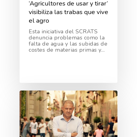
Sostenibilidad
Frutas Y Hortalizas
‘Agricultores de usar y tirar’
visibiliza las trabas que vive
Concurso Fotográfic
Nuves. Nutrición Veget
el agro
Sostenible
Esta iniciativa del SCRATS
denuncia problemas como la
falta de agua y las subidas de
costes de materias primas y…