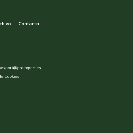
chivo
Contacto
roexport@proexport.es
de Cookies