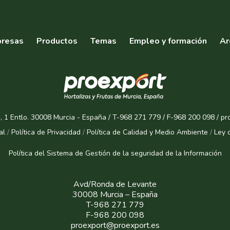
resas
Productos
Temas
Empleo y formación
Ar
, 1 Entlo. 30008 Murcia - España / T-968 271 779 / F-968 200 098 / p
al
/
Política de Privacidad
/
Política de Calidad y Medio Ambiente
/
Ley 
Política del Sistema de Gestión de la seguridad de la Informaci
ón
Avd/Ronda de Levante
30008 Murcia – España
T-968 271 779
F-968 200 098
proexport@proexport.es