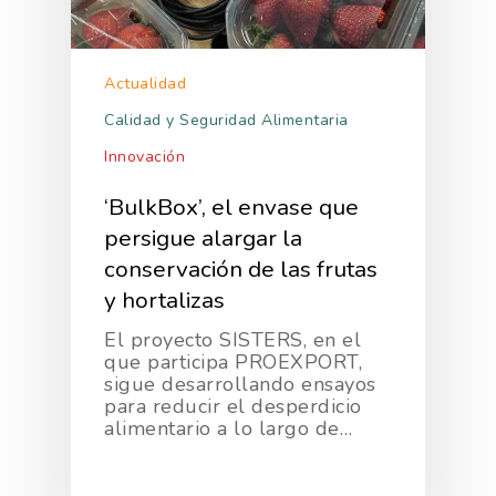
Formación
Datos 2024
PROEXPORT
Alimentaria
Histórico
Bolsa De Empleo
Iniciativas
Innovación
Actualidad
Exportaciones 2019
Formación
Internacionalización
Modificación Ley Mar 
I+S PRO
Calidad y Seguridad Alimentaria
Exportaciones 2018
Teleformación
Multimedia
Juntos Contra El COVI
Innovación
Sostenibilidad
Contacto
Exportaciones 2017
Nutrición Y Salud
Proyectos Destacados
‘BulkBox’, el envase que
Innovación
Exportaciones 2016
Intranet
Opinión
persigue alargar la
Promoción De La
Videos
Exportaciones 2015
Alimentación Saludabl
conservación de las frutas
RSC
Campañas De Consum
y hortalizas
Sostenibilidad
Frutas Y Hortalizas
El proyecto SISTERS, en el
Concurso Fotográfic
Nuves. Nutrición Veget
que participa PROEXPORT,
sigue desarrollando ensayos
Sostenible
para reducir el desperdicio
alimentario a lo largo de…