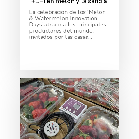
I+D+i en melón y la sandía
La celebración de los ‘Melon
& Watermelon Innovation
Days’ atraen a los principales
productores del mundo,
invitados por las casas…
La Asociación
Nosotros
Empresas
Nuestros Asociados
Asociados
Productos
Responsabilidad Social
Mapa De Productores
Temas
Corporativa
Números
Actualidad
AgroCIFRAS
Servicios
Agua
Comunicación 2024
Empleo Y
Forma Parte De
Calidad Y Seguridad