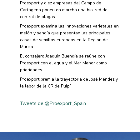
RSC
Proexport y diez empresas del Campo de
Campañas De Consum
Cartagena ponen en marcha una bio-red de
Sostenibilidad
Frutas Y Hortalizas
control de plagas
Concurso Fotográfic
Nuves. Nutrición Veget
Proexport examina las innovaciones varietales en
Sostenible
melón y sandía que presentan las principales
casas de semillas europeas en la Región de
Murcia
El consejero Joaquín Buendía se reúne con
Proexport con el agua y el Mar Menor como
prioridades
Proexport premia la trayectoria de José Méndez y
la labor de la CR de Pulpí
Tweets de @Proexport_Spain