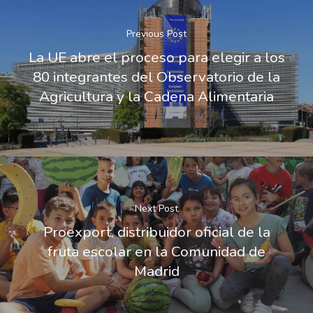
Previous Post
La UE abre el proceso para elegir a los
80 integrantes del Observatorio de la
Agricultura y la Cadena Alimentaria
Next Post
Proexport, distribuidor oficial de la
fruta escolar en la Comunidad de
Madrid