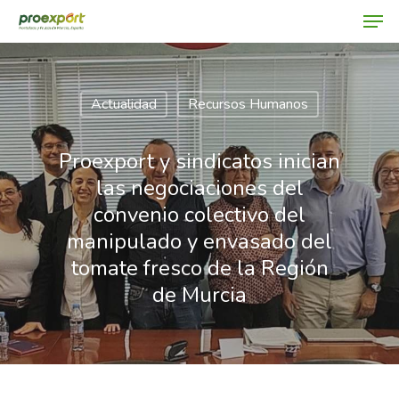
Actualidad
Recursos Humanos
Hit enter to search or ESC to close
Proexport y sindicatos inician
las negociaciones del
convenio colectivo del
manipulado y envasado del
tomate fresco de la Región
de Murcia