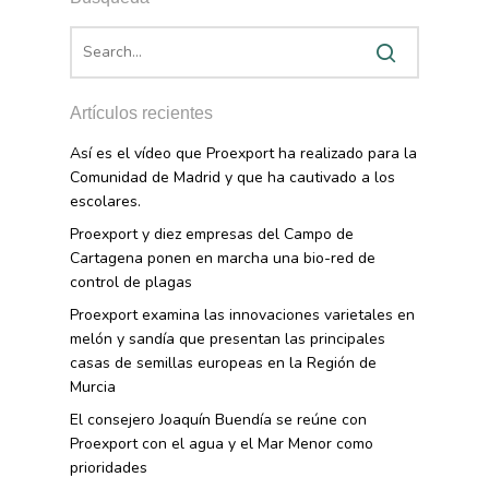
Sostenibilidad
Contacto
Exportaciones 2017
Nutrición Y Salud
Proyectos Destacados
Innovación
Exportaciones 2016
Intranet
Opinión
Promoción De La
Videos
Exportaciones 2015
Alimentación Saludabl
RSC
Artículos recientes
Campañas De Consum
Así es el vídeo que Proexport ha realizado para la
Sostenibilidad
Frutas Y Hortalizas
Comunidad de Madrid y que ha cautivado a los
Concurso Fotográfic
Nuves. Nutrición Veget
escolares.
Sostenible
Proexport y diez empresas del Campo de
Cartagena ponen en marcha una bio-red de
control de plagas
Proexport examina las innovaciones varietales en
melón y sandía que presentan las principales
casas de semillas europeas en la Región de
Murcia
El consejero Joaquín Buendía se reúne con
Proexport con el agua y el Mar Menor como
prioridades