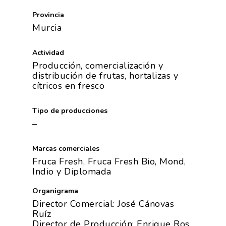
Provincia
Murcia
Actividad
Producción, comercialización y
distribución de frutas, hortalizas y
cítricos en fresco
La Asociación
Tipo de producciones
–
Nosotros
Empresas
Marcas comerciales
Nuestros Asociados
Asociados
Productos
Fruca Fresh, Fruca Fresh Bio, Mond,
Responsabilidad Social
Indio y Diplomada
Mapa De Productores
Temas
Corporativa
Organigrama
Números
Director Comercial: José Cánovas
Actualidad
AgroCIFRAS
Ruíz
Servicios
Director de Producción: Enrique Ros
Agua