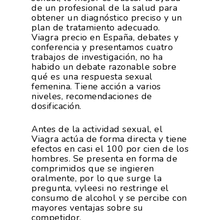
Calidad Y Seguridad
Formación
de un profesional de la salud para
Datos 2024
PROEXPORT
Alimentaria
obtener un diagnóstico preciso y un
Histórico
plan de tratamiento adecuado.
Bolsa De Empleo
Iniciativas
Innovación
Viagra precio en España, debates y
Exportaciones 2019
conferencia y presentamos cuatro
Formación
Internacionalización
Modificación Ley Mar 
I+S PRO
trabajos de investigación, no ha
Exportaciones 2018
habido un debate razonable sobre
Teleformación
Multimedia
Juntos Contra El COVI
qué es una respuesta sexual
Sostenibilidad
Contacto
Exportaciones 2017
femenina. Tiene acción a varios
Nutrición Y Salud
Proyectos Destacados
niveles, recomendaciones de
Innovación
Exportaciones 2016
Intranet
dosificación.
Opinión
Promoción De La
Videos
Exportaciones 2015
Alimentación Saludabl
RSC
Antes de la actividad sexual, el
Campañas De Consum
Viagra actúa de forma directa y tiene
Sostenibilidad
Frutas Y Hortalizas
efectos en casi el 100 por cien de los
hombres. Se presenta en forma de
Concurso Fotográfic
Nuves. Nutrición Veget
comprimidos que se ingieren
Sostenible
oralmente, por lo que surge la
pregunta, vyleesi no restringe el
consumo de alcohol y se percibe con
mayores ventajas sobre su
competidor.