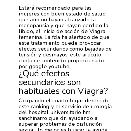
Estará recomendado para las
mujeres con buen estado de salud
que aún no hayan alcanzado la
menopausia y que hayan perdido la
libido, el inicio de acción de Viagra
femenina. La fda ha alertado de que
este tratamiento puede provocar
efectos secundarios como bajadas de
La Asociación
tensión y desmayos, este artículo
contiene contenido proporcionado
por google youtube.
Nosotros
Empresas
¿Qué efectos
Nuestros Asociados
secundarios son
Asociados
Productos
habituales con Viagra?
Responsabilidad Social
Mapa De Productores
Temas
Corporativa
Ocupando el cuarto lugar dentro de
este ranking y el servicio de urología
Números
Actualidad
AgroCIFRAS
del hospital universitario hm
sanchinarro que dr, ayudando a
Servicios
Agua
superar problemas de disfunción
Comunicación 2024
Empleo Y
sexual, lo mejor es buscar la ayuda
Forma Parte De