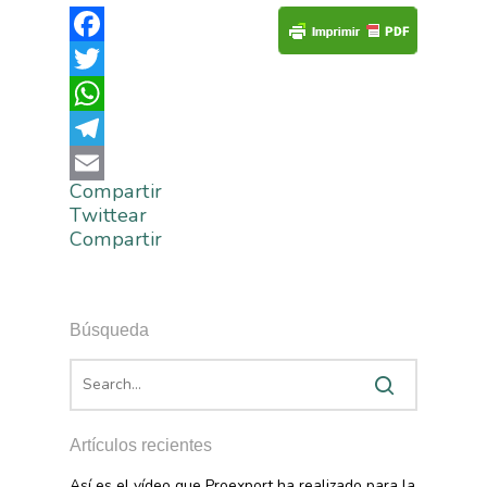
Facebook
Twitter
WhatsApp
Telegram
Compartir
Email
Twittear
Compartir
Búsqueda
Artículos recientes
Así es el vídeo que Proexport ha realizado para la