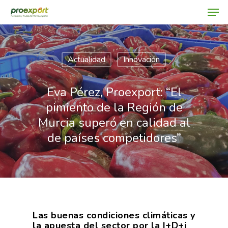
Actualidad
Innovación
Hit enter to search or ESC to close
Eva Pérez, Proexport: “El
pimiento de la Región de
Murcia superó en calidad al
de países competidores”
Las buenas condiciones climáticas y
la apuesta del sector por la I+D+i