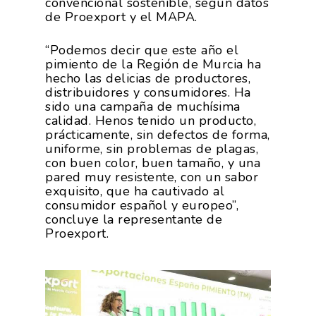
convencional sostenible, según datos
de Proexport y el MAPA.
Números
Actualidad
AgroCIFRAS
Servicios
“Podemos decir que este año el
Agua
Comunicación 2024
Empleo Y
pimiento de la Región de Murcia ha
Forma Parte De
hecho las delicias de productores,
Calidad Y Seguridad
Formación
Datos 2024
PROEXPORT
distribuidores y consumidores. Ha
Alimentaria
sido una campaña de muchísima
Histórico
Bolsa De Empleo
calidad. Henos tenido un producto,
Iniciativas
Innovación
prácticamente, sin defectos de forma,
Exportaciones 2019
Formación
uniforme, sin problemas de plagas,
Internacionalización
Modificación Ley Mar 
I+S PRO
con buen color, buen tamaño, y una
Exportaciones 2018
Teleformación
pared muy resistente, con un sabor
Multimedia
Juntos Contra El COVI
Sostenibilidad
Contacto
exquisito, que ha cautivado al
Exportaciones 2017
Nutrición Y Salud
consumidor español y europeo”,
Proyectos Destacados
Innovación
Exportaciones 2016
concluye la representante de
Intranet
Opinión
Proexport.
Promoción De La
Videos
Exportaciones 2015
Alimentación Saludabl
RSC
Campañas De Consum
Sostenibilidad
Frutas Y Hortalizas
Concurso Fotográfic
Nuves. Nutrición Veget