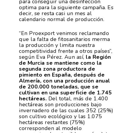
para conseguir una desinfección
optima para la siguiente campaña. Es
decir, se resta casi un mes al
calendario normal de producción.
“En Proexport venimos reclamando
que la falta de fitosanitarios merma
la producción y limita nuestra
competitividad frente a otros países”,
según Eva Pérez. Aun así,
la Región
de Murcia se mantiene como la
segunda zona productora de
pimiento en España, después de
Almería, con una producción anual
La Asociación
de 200.000 toneladas, que se
cultivan en una superficie de 1.745
hectáreas.
Del total, más de 1.400
Nosotros
Empresas
hectáreas son producciones bajo
invernadero de las cuales 352 (25%)
Nuestros Asociados
Asociados
Productos
son cultivo ecológico y las 1.075
hectáreas restantes (75%)
Responsabilidad Social
Mapa De Productores
corresponden al modelo
Temas
Corporativa