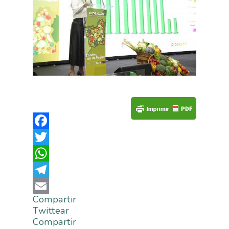
Sostenible
Facebook
Twitter
WhatsApp
Telegram
Compartir
Email
Twittear
Compartir