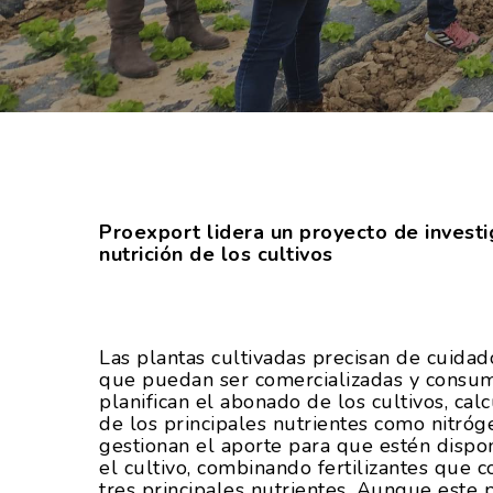
Proexport lidera un proyecto de investi
nutrición de los cultivos
Las plantas cultivadas precisan de cuidad
que puedan ser comercializadas y consumid
Hit enter to search or ESC to close
planifican el abonado de los cultivos, ca
de los principales nutrientes como nitrógen
gestionan el aporte para que estén dis
el cultivo, combinando fertilizantes que 
tres principales nutrientes. Aunque este 