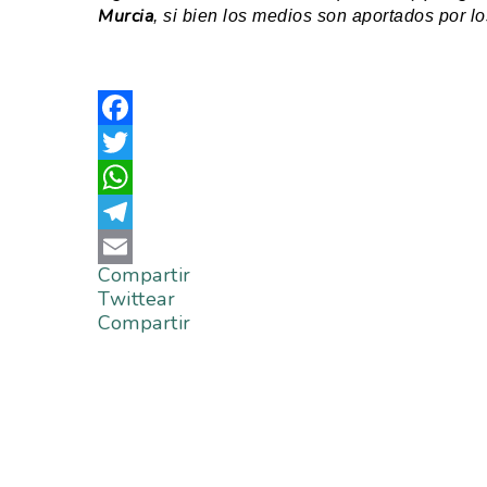
Murcia
, si bien los medios son aportados por lo
Facebook
Twitter
WhatsApp
Telegram
Compartir
Email
Twittear
Compartir