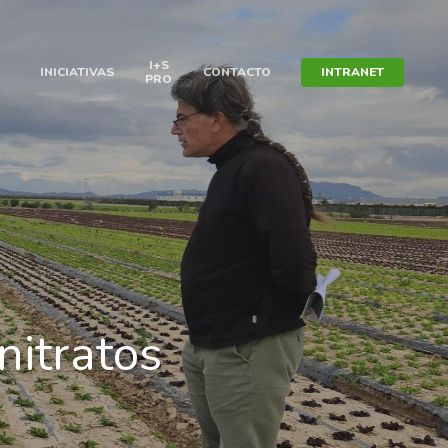
I+S
INICIATIVAS
CONTACTO
INTRANET
N
PRO
nitratos