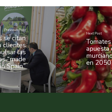
Previous Post
Next Post
 se citan
Tomates 
 clientes
apuesta 
ulsar las
murciano
zas “made
en 2050
in Spain”