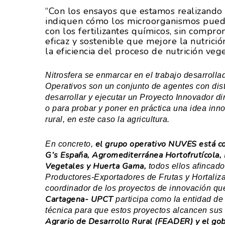
“Con los ensayos que estamos realizando 
indiquen cómo los microorganismos puede
con los fertilizantes químicos, sin compro
eficaz y sostenible que mejore la nutrició
la eficiencia del proceso de nutrición veg
Nitrosfera se enmarcar en el trabajo desarrol
Operativos son un conjunto de agentes con dist
desarrollar y ejecutar un Proyecto Innovador d
o para probar y poner en práctica una idea inn
rural, en este caso la agricultura.
el grupo operativo NUVES está co
En concreto,
G’s España, Agromediterránea Hortofrutícola, I
Vegetales y Huerta Gama,
todos ellos afincado
Productores-Exportadores de Frutas y Hortal
coordinador de los proyectos de innovación qu
Cartagena- UPCT
participa como la entidad de 
técnica para que estos proyectos alcancen sus 
Agrario de Desarrollo Rural (FEADER) y el go