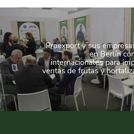
Proexport y sus empresas
en Berlín con
internacionales para imp
ventas de frutas y hortali