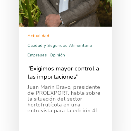
Actualidad
Calidad y Seguridad Alimentaria
La Asociación
Empresas
Opinión
Nosotros
Empresas
“Exigimos mayor control a
las importaciones”
Nuestros Asociados
Asociados
Productos
Juan Marín Bravo, presidente
Responsabilidad Social
Mapa De Productores
de PROEXPORT, habla sobre
Temas
Corporativa
la situación del sector
hortofrutícola en una
Números
Actualidad
AgroCIFRAS
entrevista para la edición 41…
Servicios
Agua
Comunicación 2024
Empleo Y
Forma Parte De