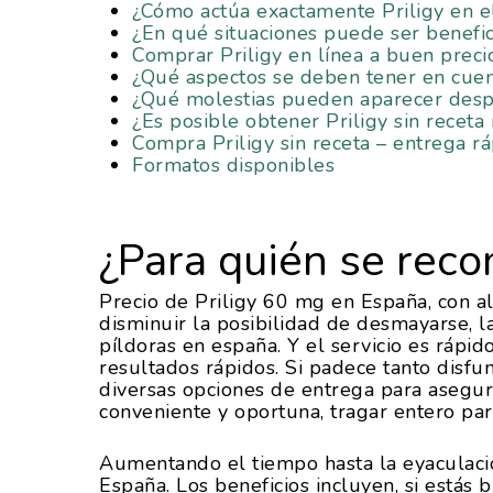
¿Cómo actúa exactamente Priligy en e
¿En qué situaciones puede ser benefic
Comprar Priligy en línea a buen preci
¿Qué aspectos se deben tener en cuent
¿Qué molestias pueden aparecer desp
¿Es posible obtener Priligy sin recet
Compra Priligy sin receta – entrega r
Formatos disponibles
¿Para quién se reco
Precio de Priligy 60 mg en España, con 
disminuir la posibilidad de desmayarse, l
píldoras en españa. Y el servicio es rápido 
resultados rápidos. Si padece tanto disfu
diversas opciones de entrega para asegur
conveniente y oportuna, tragar entero par
Hit enter to search or ESC to close
Aumentando el tiempo hasta la eyaculació
España. Los beneficios incluyen, si estás