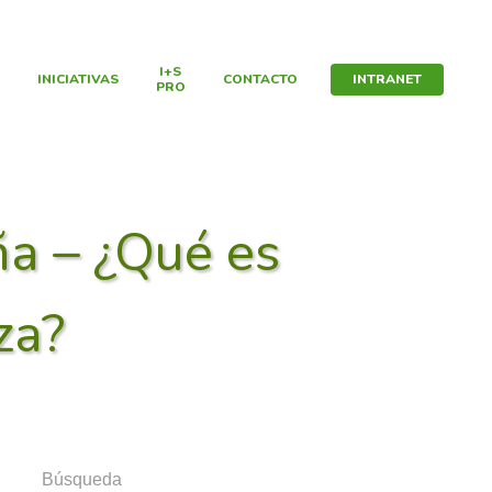
I+S
INICIATIVAS
CONTACTO
INTRANET
PRO
ña – ¿Qué es
za?
Búsqueda