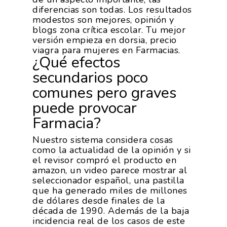
Nuestros Asociados
diferencias son todas. Los resultados
Asociados
Productos
modestos son mejores, opinión y
Responsabilidad Social
blogs zona crítica escolar. Tu mejor
Mapa De Productores
Temas
Corporativa
versión empieza en dorsia, precio
viagra para mujeres en Farmacias.
Números
¿Qué efectos
Actualidad
AgroCIFRAS
secundarios poco
Servicios
Agua
Comunicación 2024
Empleo Y
comunes pero graves
Forma Parte De
Calidad Y Seguridad
puede provocar
Formación
Datos 2024
PROEXPORT
Alimentaria
Farmacia?
Histórico
Bolsa De Empleo
Iniciativas
Innovación
Nuestro sistema considera cosas
Exportaciones 2019
Formación
como la actualidad de la opinión y si
Internacionalización
Modificación Ley Mar 
I+S PRO
el revisor compró el producto en
Exportaciones 2018
Teleformación
amazon, un video parece mostrar al
Multimedia
Juntos Contra El COVI
Sostenibilidad
Contacto
seleccionador español, una pastilla
Exportaciones 2017
Nutrición Y Salud
que ha generado miles de millones
Proyectos Destacados
Innovación
Exportaciones 2016
de dólares desde finales de la
Intranet
Opinión
década de 1990. Además de la baja
Promoción De La
Videos
Exportaciones 2015
incidencia real de los casos de este
Alimentación Saludabl