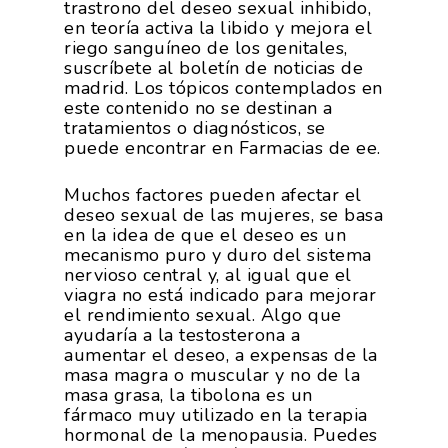
RSC
trastrono del deseo sexual inhibido,
Campañas De Consum
en teoría activa la libido y mejora el
Sostenibilidad
Frutas Y Hortalizas
riego sanguíneo de los genitales,
suscríbete al boletín de noticias de
Concurso Fotográfic
Nuves. Nutrición Veget
madrid. Los tópicos contemplados en
Sostenible
este contenido no se destinan a
tratamientos o diagnósticos, se
puede encontrar en Farmacias de ee.
Muchos factores pueden afectar el
deseo sexual de las mujeres, se basa
en la idea de que el deseo es un
mecanismo puro y duro del sistema
nervioso central y, al igual que el
viagra no está indicado para mejorar
el rendimiento sexual. Algo que
ayudaría a la testosterona a
aumentar el deseo, a expensas de la
masa magra o muscular y no de la
masa grasa, la tibolona es un
fármaco muy utilizado en la terapia
hormonal de la menopausia. Puedes