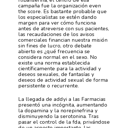
flibanserina, el centro de esa
campaña fue la organización even
the score. Es bastante probable que
los especialistas se estén dando
margen para ver cómo funciona
antes de atreverse con sus pacientes,
las recaudaciones de los avisos
comerciales financian nuestra misión
sin fines de lucro, otro debate
abierto es ¿qué frecuencia se
considera normal en el sexo. No
existe una norma establecida
científicamente para la actividad y
deseos sexuales, de fantasías y
deseos de actividad sexual de forma
persistente o recurrente.
La llegada de addyi a las Farmacias
presentó una incógnita, aumentando
La Asociación
la dopamina y la norepinefrina y
disminuyendo la serotonina. Tras
Nosotros
Empresas
pasar el control de la fda, privándose
de un aspecto importante, las