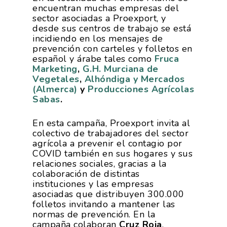
encuentran muchas empresas del
sector asociadas a Proexport, y
desde sus centros de trabajo se está
incidiendo en los mensajes de
prevención con carteles y folletos en
español y árabe tales como
Fruca
Marketing
,
G.H. Murciana de
Vegetales
,
Alhóndiga y Mercados
(Almerca)
y
Producciones Agrícolas
Sabas
.
En esta campaña, Proexport invita al
colectivo de trabajadores del sector
agrícola a prevenir el contagio por
COVID también en sus hogares y sus
relaciones sociales, gracias a la
colaboración de distintas
La Asociación
instituciones y las empresas
asociadas que distribuyen 300.000
folletos invitando a mantener las
Nosotros
Empresas
normas de prevención. En la
campaña colaboran
Cruz Roja
,
Nuestros Asociados