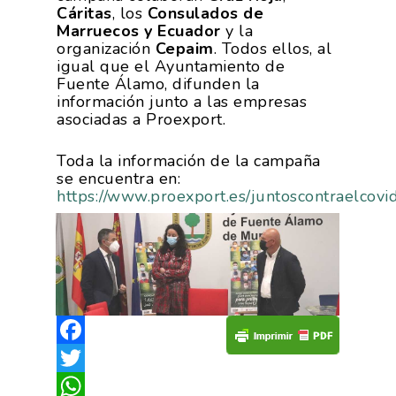
Asociados
Productos
Cáritas
, los
Consulados de
Marruecos y Ecuador
y la
Responsabilidad Social
Mapa De Productores
organización
Cepaim
. Todos ellos, al
Temas
Corporativa
igual que el Ayuntamiento de
Fuente Álamo, difunden la
Números
Actualidad
AgroCIFRAS
información junto a las empresas
asociadas a Proexport.
Servicios
Agua
Comunicación 2024
Empleo Y
Forma Parte De
Toda la información de la campaña
Calidad Y Seguridad
Formación
Datos 2024
PROEXPORT
se encuentra en:
Alimentaria
https://www.proexport.es/juntoscontraelcovi
Histórico
Bolsa De Empleo
Iniciativas
Innovación
Exportaciones 2019
Formación
Internacionalización
Modificación Ley Mar 
I+S PRO
Exportaciones 2018
Teleformación
Multimedia
Juntos Contra El COVI
Sostenibilidad
Contacto
Exportaciones 2017
Nutrición Y Salud
Proyectos Destacados
Innovación
Exportaciones 2016
Intranet
Opinión
Promoción De La
Facebook
Videos
Exportaciones 2015
Alimentación Saludabl
RSC
Twitter