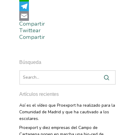
Campañas De Consum
WhatsApp
Sostenibilidad
Frutas Y Hortalizas
Telegram
Concurso Fotográfic
Nuves. Nutrición Veget
Compartir
Email
Sostenible
Twittear
Compartir
Búsqueda
Artículos recientes
Así es el vídeo que Proexport ha realizado para la
Comunidad de Madrid y que ha cautivado a los
escolares.
Proexport y diez empresas del Campo de
Cartagena ponen en marcha una bio-red de