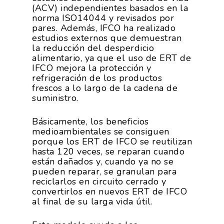
(ACV) independientes basados en la
norma ISO14044 y revisados por
pares. Además, IFCO ha realizado
estudios externos que demuestran
la reducción del desperdicio
alimentario, ya que el uso de ERT de
IFCO mejora la protección y
refrigeración de los productos
frescos a lo largo de la cadena de
suministro.
La Asociación
Básicamente, los beneficios
medioambientales se consiguen
Nosotros
Empresas
porque los ERT de IFCO se reutilizan
hasta 120 veces, se reparan cuando
Nuestros Asociados
están dañados y, cuando ya no se
Asociados
Productos
pueden reparar, se granulan para
Responsabilidad Social
reciclarlos en circuito cerrado y
Mapa De Productores
Temas
Corporativa
convertirlos en nuevos ERT de IFCO
al final de su larga vida útil.
Números
Actualidad
AgroCIFRAS