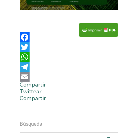
Facebook
Twitter
WhatsApp
Telegram
Compartir
Email
Twittear
Compartir
Búsqueda