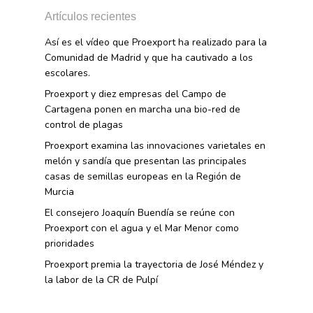
Innovación
Exportaciones 2016
Intranet
Artículos recientes
Opinión
Promoción De La
Videos
Exportaciones 2015
Alimentación Saludabl
Así es el vídeo que Proexport ha realizado para la
RSC
Campañas De Consum
Comunidad de Madrid y que ha cautivado a los
Sostenibilidad
Frutas Y Hortalizas
escolares.
Proexport y diez empresas del Campo de
Concurso Fotográfic
Nuves. Nutrición Veget
Cartagena ponen en marcha una bio-red de
Sostenible
control de plagas
Proexport examina las innovaciones varietales en
melón y sandía que presentan las principales
casas de semillas europeas en la Región de
Murcia
El consejero Joaquín Buendía se reúne con
Proexport con el agua y el Mar Menor como
prioridades
Proexport premia la trayectoria de José Méndez y
la labor de la CR de Pulpí