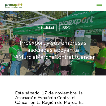
Actualidad
RSC
Hit enter to search or ESC to close
Proexport y sus empresas
asociadas apoyan la
#MurciaMarchaContraElCancer
Este sábado, 17 de noviembre, la
Asociación Española Contra el
Cáncer en la Región de Murcia ha