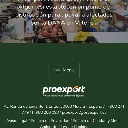
Algemesí establecen un punto de
distribución para apoyar a afectados
por la DANA en Valencia
Menu
Av. Ronda de Levante, 1 Entlo. 30008 Murcia - España / T-968 271
779 / F-968 200 098 / proexport@proexport.es
Aviso Legal
/
Política de Privacidad
/
Política de Calidad y Medio
Ambiente
/
Ley de Cookies