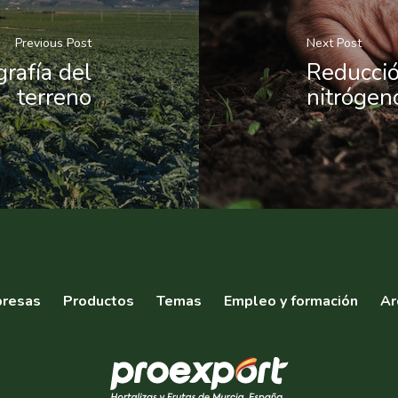
Previous Post
Next Post
rafía del
Reducció
terreno
nitrógen
resas
Productos
Temas
Empleo y formación
Ar