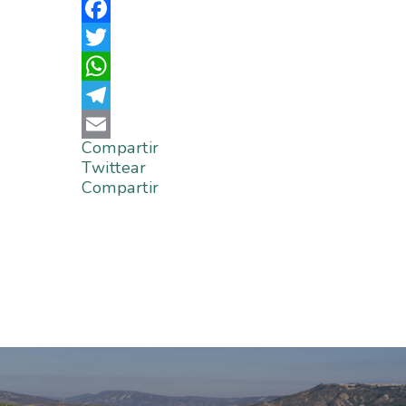
Facebook
Twitter
WhatsApp
Telegram
Compartir
Email
Twittear
Compartir