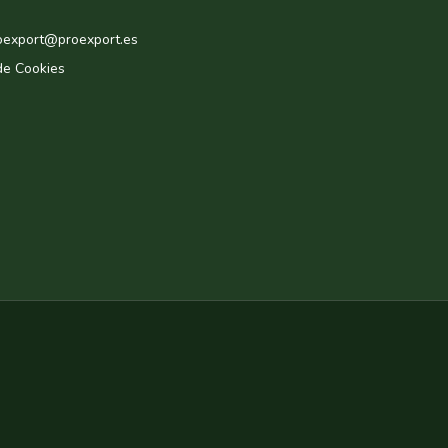
roexport@proexport.es
de Cookies