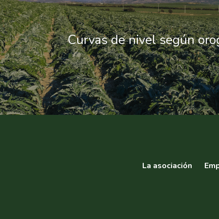
Curvas de nivel según orog
La asociación
Emp