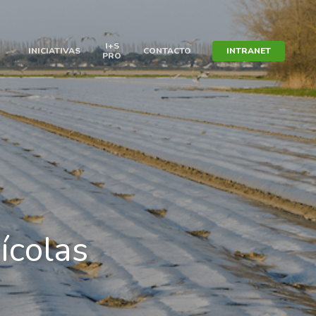
I+S
INICIATIVAS
CONTACTO
INTRANET
N
PRO
ícolas