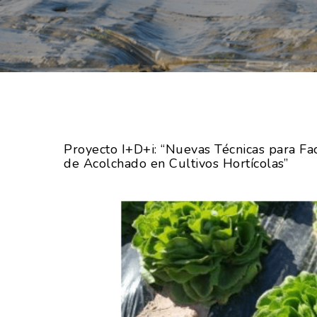
Hit enter to search or ESC to close
Proyecto I+D+i: “Nuevas Técnicas para Fac
de Acolchado en Cultivos Hortícolas”