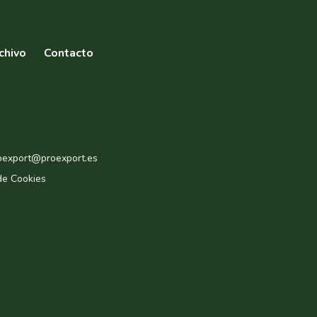
chivo
Contacto
roexport@proexport.es
de Cookies