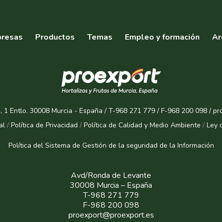
resas
Productos
Temas
Empleo y formación
Ar
, 1 Entlo. 30008 Murcia - España / T-968 271 779 / F-968 200 098 / p
al
/
Política de Privacidad
/
Política de Calidad y Medio Ambiente
/
Ley 
Política del Sistema de Gestión de la seguridad de la Informaci
ón
Avd/Ronda de Levante
30008 Murcia – España
T-968 271 779
F-968 200 098
proexport@proexport.es