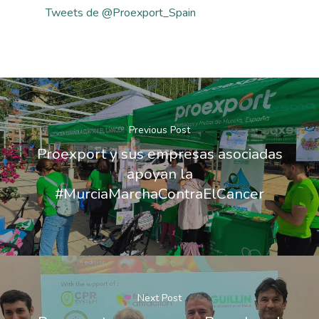
Tweets de @Proexport_Spain
Previous Post
Proexport y sus empresas asociadas
apoyan la
#MurciaMarchaContraElCancer
Next Post