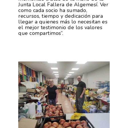
Proyectos Destacados
Innovación
Exportaciones 2016
Junta Local Fallera de Algemesí. Ver
Intranet
Opinión
como cada socio ha sumado,
Promoción De La
Videos
Exportaciones 2015
recursos, tiempo y dedicación para
Alimentación Saludabl
RSC
llegar a quienes más lo necesitan es
Campañas De Consum
el mejor testimonio de los valores
Sostenibilidad
Frutas Y Hortalizas
que compartimos”.
Concurso Fotográfic
Nuves. Nutrición Veget
Sostenible