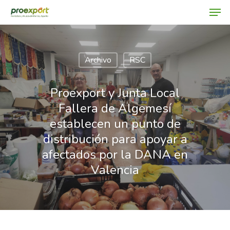
Archivo
RSC
Hit enter to search or ESC to close
Proexport y Junta Local
Fallera de Algemesí
establecen un punto de
distribución para apoyar a
afectados por la DANA en
Valencia