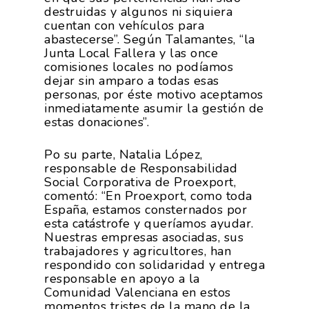
La Asociación
destruidas y algunos ni siquiera
cuentan con vehículos para
Nosotros
Empresas
abastecerse”. Según Talamantes, “la
Junta Local Fallera y las once
Nuestros Asociados
Asociados
Productos
comisiones locales no podíamos
dejar sin amparo a todas esas
Responsabilidad Social
Mapa De Productores
personas, por éste motivo aceptamos
Temas
Corporativa
inmediatamente asumir la gestión de
estas donaciones”.
Números
Actualidad
AgroCIFRAS
Servicios
Po su parte, Natalia López,
Agua
Comunicación 2024
Empleo Y
responsable de Responsabilidad
Forma Parte De
Social Corporativa de Proexport,
Calidad Y Seguridad
Formación
Datos 2024
PROEXPORT
comentó: “En Proexport, como toda
Alimentaria
España, estamos consternados por
Histórico
Bolsa De Empleo
esta catástrofe y queríamos ayudar.
Iniciativas
Innovación
Nuestras empresas asociadas, sus
Exportaciones 2019
Formación
trabajadores y agricultores, han
Internacionalización
Modificación Ley Mar 
I+S PRO
respondido con solidaridad y entrega
Exportaciones 2018
Teleformación
responsable en apoyo a la
Multimedia
Juntos Contra El COVI
Sostenibilidad
Contacto
Comunidad Valenciana en estos
Exportaciones 2017
Nutrición Y Salud
momentos tristes de la mano de la