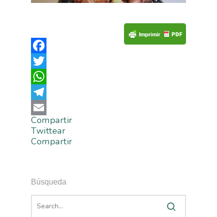
Facebook
Twitter
WhatsApp
Telegram
Compartir
Email
Twittear
Compartir
Búsqueda