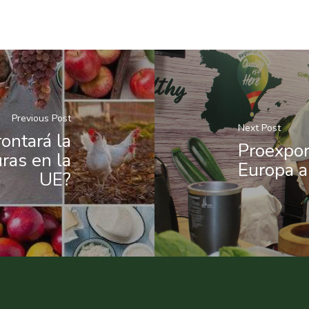
Previous Post
Next Post
ontará la
Proexpor
ras en la
Europa a
UE?