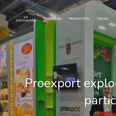
LA
EMPRESAS
PRODUCTOS
TEMAS
ASOCIACIÓN
Proexport explo
partic