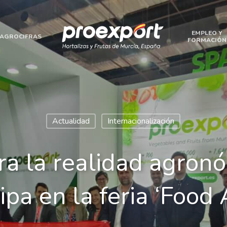
EMPLEO Y
AGROCIFRAS
FORMACIÓN
Actualidad
Internacionalización
ra la realidad agronó
ipa en la feria ‘Food 