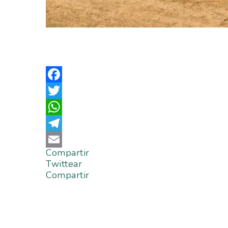
Facebook
Twitter
WhatsApp
Telegram
Compartir
Email
Twittear
Compartir