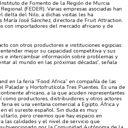
 Instituto de Fomento de la Región de Murcia
 Regional (FEDER). Varias empresas asociadas han
l delta del Nilo, a dichas visitas les ha
 María José Sánchez, directora de Fruit Attraction.
es con importadores del mercado africano y de
to con otros productores e instituciones egipcias
 entender mejor su capacidad competitiva y sus
es e intercambiar información sobre problemas y
ntar al mundo en las próximas décadas”, señala
d en la feria “Food Africa” en compañía de las
el Paladar y Hortofrutícola Tres Puentes. Es una de
 continente africano, a la que acuden representantes
í como productores, distribuidores y otros actores
 feria es una ventana comercial a Egipto, África y
 en el sureste español. Sin duda es muy
ultarlo, pero creemos que hay espacio en
las calidades y el nivel de servicio que
stá subvencionado por la Comunidad Autónoma de la