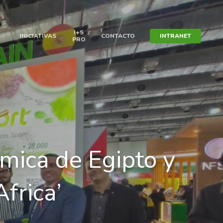
I+S
INICIATIVAS
CONTACTO
INTRANET
PRO
mica de Egipto y
Africa’