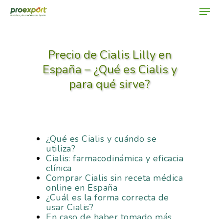
Precio de Cialis Lilly en
Hit enter to search or ESC to close
España – ¿Qué es Cialis y
para qué sirve?
¿Qué es Cialis y cuándo se
utiliza?
Cialis: farmacodinámica y eficacia
clínica
Comprar Cialis sin receta médica
online en España
¿Cuál es la forma correcta de
usar Cialis?
En caso de haber tomado más