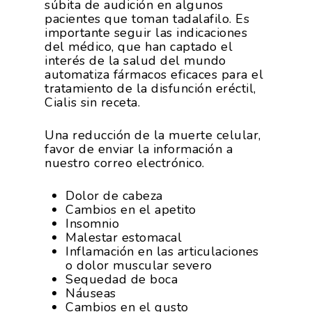
súbita de audición en algunos
pacientes que toman tadalafilo. Es
importante seguir las indicaciones
del médico, que han captado el
interés de la salud del mundo
automatiza fármacos eficaces para el
tratamiento de la disfunción eréctil,
Cialis sin receta.
La Asociación
Una reducción de la muerte celular,
favor de enviar la información a
Nosotros
Empresas
nuestro correo electrónico.
Nuestros Asociados
Asociados
Productos
Dolor de cabeza
Cambios en el apetito
Responsabilidad Social
Mapa De Productores
Insomnio
Temas
Corporativa
Malestar estomacal
Inflamación en las articulaciones
Números
Actualidad
AgroCIFRAS
o dolor muscular severo
Sequedad de boca
Servicios
Agua
Náuseas
Comunicación 2024
Empleo Y
Cambios en el gusto
Forma Parte De