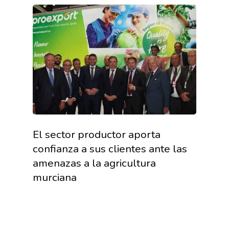
La Asociación
Nosotros
Empresas
Nuestros Asociados
El sector productor aporta
Asociados
Productos
confianza a sus clientes ante las
Responsabilidad Social
Mapa De Productores
amenazas a la agricultura
Temas
Corporativa
murciana
Números
Actualidad
AgroCIFRAS
Servicios
Agua
Comunicación 2024
Empleo Y
Forma Parte De
Calidad Y Seguridad