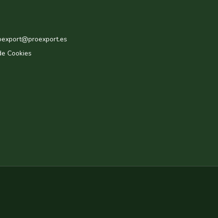
roexport@proexport.es
de Cookies