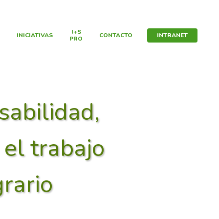
I+S
INICIATIVAS
CONTACTO
INTRANET
PRO
abilidad,
el trabajo
grario