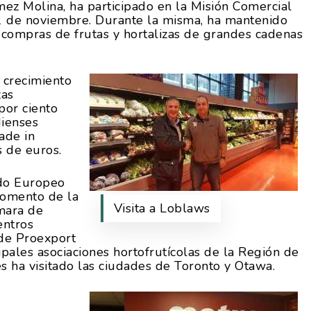
mez Molina, ha participado en la Misión Comercial
 1 de noviembre. Durante la misma, ha mantenido
 compras de frutas y hortalizas de grandes cadenas
 crecimiento
zas
por ciento
dienses
ade in
s de euros.
ndo Europeo
Fomento de la
Visita a Loblaws
mara de
entros
 de Proexport
ipales asociaciones hortofrutícolas de la Región de
es ha visitado las ciudades de Toronto y Otawa.