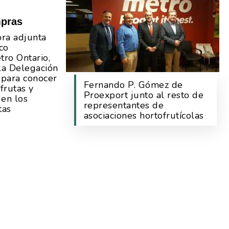
mpras
ra adjunta
co
ro Ontario,
la Delegación
 para conocer
Fernando P. Gómez de
frutas y
Proexport junto al resto de
 en los
representantes de
tas
asociaciones hortofrutícolas