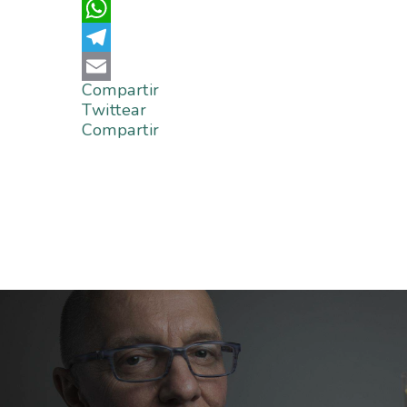
Twitter
WhatsApp
Telegram
Compartir
Email
Twittear
Compartir