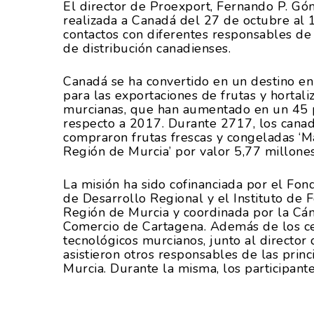
El director de Proexport, Fernando P. Gó
realizada a Canadá del 27 de octubre al
contactos con diferentes responsables de
de distribución canadienses.
Canadá se ha convertido en un destino en
para las exportaciones de frutas y hortali
murcianas, que han aumentado en un 45 
Hit enter to search or ESC to close
respecto a 2017. Durante 2717, los cana
compraron frutas frescas y congeladas ‘M
Región de Murcia’ por valor 5,77 millone
La misión ha sido cofinanciada por el Fo
de Desarrollo Regional y el Instituto de 
Región de Murcia y coordinada por la Cá
Comercio de Cartagena. Además de los c
tecnológicos murcianos, junto al director
asistieron otros responsables de las princ
Murcia. Durante la misma, los participant