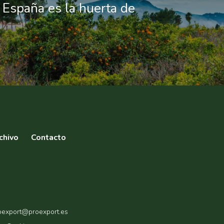
 España es la huerta de
chivo
Contacto
roexport@proexport.es