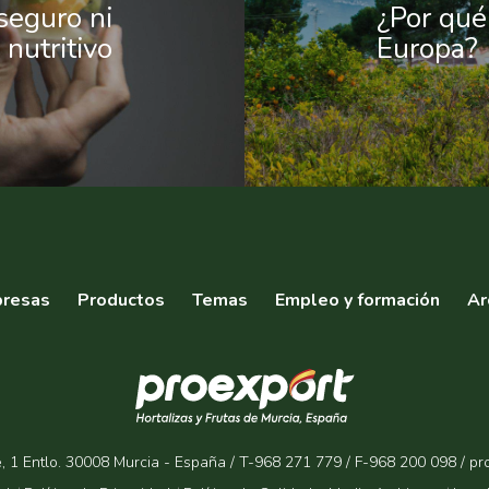
seguro ni
¿Por qué
nutritivo
Europa?
resas
Productos
Temas
Empleo y formación
Ar
, 1 Entlo. 30008 Murcia - España / T-968 271 779 / F-968 200 098 / p