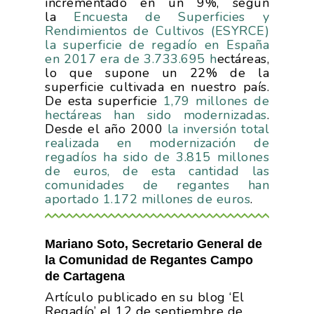
incrementado en un 9%, según
la
Encuesta de Superficies y
Rendimientos de Cultivos (ESYRCE)
la superficie de regadío en España
en 2017 era de 3.733.695 h
ectáreas,
lo que supone un 22% de la
superficie cultivada en nuestro país.
De esta superficie
1,79 millones de
hectáreas han sido modernizadas
.
Desde el año 2000
la inversión total
La Asociación
realizada en modernización de
regadíos ha sido de 3.815 millones
Nosotros
Empresas
de euros, de esta cantidad las
comunidades de regantes han
Nuestros Asociados
aportado 1.172 millones de euros
.
Asociados
Productos
Responsabilidad Social
Mapa De Productores
Temas
Corporativa
Mariano Soto, Secretario General de
la Comunidad de Regantes Campo
Números
Actualidad
AgroCIFRAS
de Cartagena
Servicios
Artículo publicado en su blog ‘El
Agua
Comunicación 2024
Empleo Y
Regadío’ el 12 de septiembre de