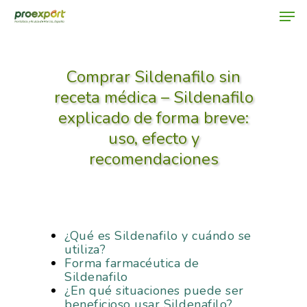
Comprar Sildenafilo sin
Hit enter to search or ESC to close
receta médica – Sildenafilo
explicado de forma breve:
uso, efecto y
recomendaciones
¿Qué es Sildenafilo y cuándo se
utiliza?
Forma farmacéutica de
Sildenafilo
¿En qué situaciones puede ser
beneficioso usar Sildenafilo?