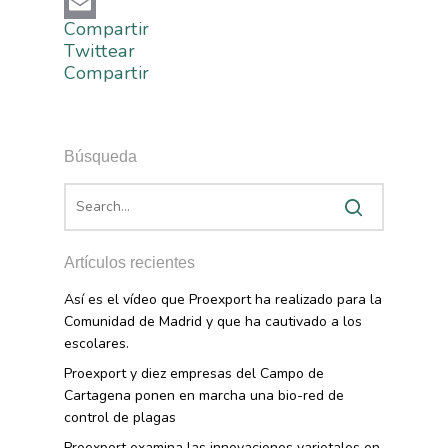
Telegram
Compartir
Email
Twittear
Compartir
Búsqueda
Artículos recientes
Así es el vídeo que Proexport ha realizado para la
Comunidad de Madrid y que ha cautivado a los
escolares.
Proexport y diez empresas del Campo de
Cartagena ponen en marcha una bio-red de
control de plagas
Proexport examina las innovaciones varietales en