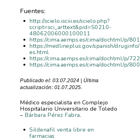
Fuentes:
http://scielo.isciii.es/scielo.php?
script=sci_arttext&pid=S0210-
48062006000100011
https://cima.aemps.es/cima/dochtml/p/8
https://medlineplus.gov/spanish/druginf
es.html
https://cima.aemps.es/cima/dochtml/p/7
https://cima.aemps.es/cima/dochtml/p/8
Publicado el: 03.07.2024 | Última
.
actualización: 01.07.2025
Médico especialista en Complejo
Hospitalario Universitario de Toledo
–
Bárbara Pérez Fabra
.
Sildenafil venta libre en
farmacias