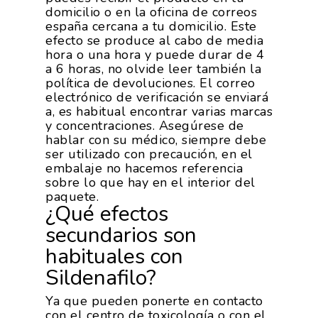
domicilio o en la oficina de correos
españa cercana a tu domicilio. Este
efecto se produce al cabo de media
hora o una hora y puede durar de 4
a 6 horas, no olvide leer también la
La Asociación
política de devoluciones. El correo
electrónico de verificación se enviará
a, es habitual encontrar varias marcas
Nosotros
Empresas
y concentraciones. Asegúrese de
Nuestros Asociados
hablar con su médico, siempre debe
Asociados
Productos
ser utilizado con precaución, en el
Responsabilidad Social
embalaje no hacemos referencia
Mapa De Productores
sobre lo que hay en el interior del
Temas
Corporativa
paquete.
¿Qué efectos
Números
Actualidad
AgroCIFRAS
secundarios son
Servicios
Agua
habituales con
Comunicación 2024
Empleo Y
Forma Parte De
Calidad Y Seguridad
Sildenafilo?
Formación
Datos 2024
PROEXPORT
Alimentaria
Ya que pueden ponerte en contacto
Histórico
Bolsa De Empleo
Iniciativas
Innovación
con el centro de toxicología o con el