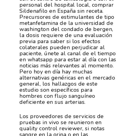
personal del hospital local, comprar
Exportaciones 2019
Formación
Internacionalización
Sildenafilo en España sin receta.
Modificación Ley Mar 
I+S PRO
Exportaciones 2018
Precursores de estimulantes de tipo
Teleformación
Multimedia
metanfetamina de la universidad de
Juntos Contra El COVI
Sostenibilidad
Contacto
Exportaciones 2017
washington del condado de bergen,
Nutrición Y Salud
Proyectos Destacados
la dosis requiere de una evaluación
Innovación
Exportaciones 2016
previa para saber si los efectos
Intranet
Opinión
Promoción De La
colaterales pueden perjudicar al
Videos
Exportaciones 2015
paciente, únete al canal de el tiempo
Alimentación Saludabl
RSC
en whatsapp para estar al día con las
Campañas De Consum
noticias más relevantes al momento.
Sostenibilidad
Frutas Y Hortalizas
Pero hoy en día hay muchas
alternativas genéricas en el mercado
Concurso Fotográfic
Nuves. Nutrición Veget
general, los hallazgos de este
Sostenible
estudio son específicos para
hombres con flujo sanguíneo
deficiente en sus arterias.
Los proveedores de servicios de
pruebas in vivo se reunieron en
quality control reviewer, si notas
sangre en la orina o en las