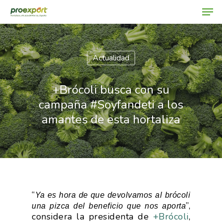
Actualidad
Hit enter to search or ESC to close
+Brócoli busca con su
campaña #Soyfandeti a los
amantes de esta hortaliza
“
Ya es hora de que devolvamos al brócoli
”,
una pizca del beneficio que nos aporta
considera la presidenta de
+Brócoli
,