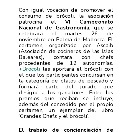
Sostenibilidad
Frutas Y Hortalizas
Con igual vocación de promover el
Concurso Fotográfic
Nuves. Nutrición Veget
consumo de brócoli, la asociación
Sostenible
patrocina el
VI Campeonato
Nacional de Gastronomía
, que se
celebrará el martes 26 de
noviembre en Palma de Mallorca. El
certamen, organizado por Ascaib
(Asociación de cocineros de las Islas
Baleares), contará con chefs
procedentes de 12 autonomías.
+Brócoli
les aportará el brócoli con
el que los participantes concursan en
la categoría de platos de pescado y
formará parte del jurado que
designe a los ganadores. Entre los
premios que reciban se incluye,
además del concedido por el propio
certamen, un ejemplar del libro
‘Grandes Chefs y el brócoli’.
El trabajo de concienciación de