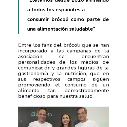
“Llevamos desde 2010 animando
a todos los españoles a
consumir brócoli como parte de
una alimentación saludable”
Entre los fans del brócoli que se han
incorporado a las campañas de la
asociación se encuentran
personalidades de los medios de
comunicación y grandes figuras de la
gastronomía y la nutrición, que en
sus respectivos campos siguen
promoviendo el consumo de un
alimento tan demostradamente
beneficioso para nuestra salud.
La Asociación
Nosotros
Empresas
Nuestros Asociados
Asociados