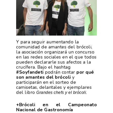
Productos
Responsabilidad Social
Mapa De Productores
Temas
Corporativa
Números
Actualidad
AgroCIFRAS
Servicios
Agua
Comunicación 2024
Empleo Y
Forma Parte De
Y para seguir aumentando la
Calidad Y Seguridad
Formación
Datos 2024
PROEXPORT
comunidad de amantes del brócoli,
Alimentaria
la asociación organizará un concurso
Histórico
Bolsa De Empleo
Iniciativas
en las redes sociales en el que todos
Innovación
pueden declararle sus afectos a la
Exportaciones 2019
Formación
crucífera. Bajo el hashtag
Internacionalización
Modificación Ley Mar 
I+S PRO
#Soyfandeti
podrán contar
por qué
Exportaciones 2018
Teleformación
Multimedia
son amantes del brócoli
y
Juntos Contra El COVI
Sostenibilidad
Contacto
Exportaciones 2017
participarán en el sorteo de
Nutrición Y Salud
camisetas, delantales y ejemplares
Proyectos Destacados
Innovación
Exportaciones 2016
del libro
.
Grandes chefs y el brócoli
Intranet
Opinión
Promoción De La
Videos
Exportaciones 2015
Alimentación Saludabl
+Brócoli en el Campeonato
RSC
Campañas De Consum
Nacional de Gastronomía