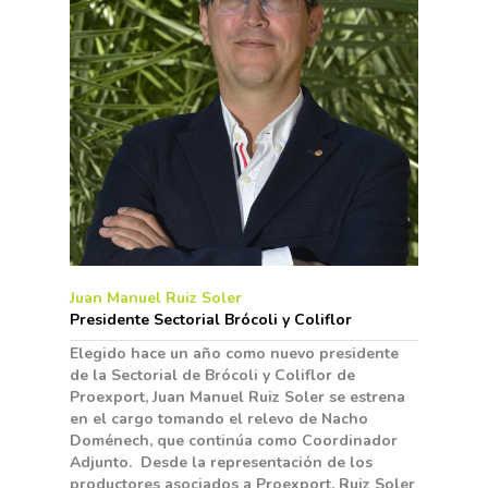
Formación
Internacionalización
Modificación Ley Mar
I+S PRO
Exportaciones 2018
Menor
Teleformación
Multimedia
Sostenibilidad
Contacto
Exportaciones 2017
Juntos Contra El COVI
Nutrición Y Salud
19
Innovación
Exportaciones 2016
Intranet
Opinión
Proyectos Destacados
Videos
Exportaciones 2015
RSC
Promoción De La
Sostenibilidad
Alimentación Saludabl
Campañas De Consum
De Frutas Y Hortalizas
Juan Manuel Ruiz Soler
Concurso Fotográfic
Nuves. Nutrición Veget
Presidente Sectorial Brócoli y Coliflor
Sostenible
Elegido hace un año como nuevo presidente
de la Sectorial de Brócoli y Coliflor de
Proexport, Juan Manuel Ruiz Soler se estrena
en el cargo tomando el relevo de Nacho
Doménech, que continúa como Coordinador
Adjunto. Desde la representación de los
productores asociados a Proexport, Ruiz Soler