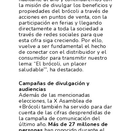
la misión de divulgar los beneficios y
propiedades del brócoli a través de
acciones en puntos de venta, con la
participación en ferias y llegando
directamente a toda la sociedad a
través de redes sociales para que
esta cifra siga creciendo. Por ello,
vuelve a ser fundamental el hecho
de conectar con el distribuidor y el
consumidor para transmitir nuestro
lema: “El brócoli, un placer
saludable””, ha destacado.
Campañas de divulgación y
audiencias
La Asociación
Además de las mencionadas
elecciones, la X Asamblea de
Nosotros
Empresas
+Brócoli también ha servido para dar
cuenta de las cifras desprendidas de
Nuestros Asociados
la campaña de comunicación del
Asociados
Productos
último año.
Más de 27 millones de
Responsabilidad Social
Mapa De Productores
personas
han conocido durante el