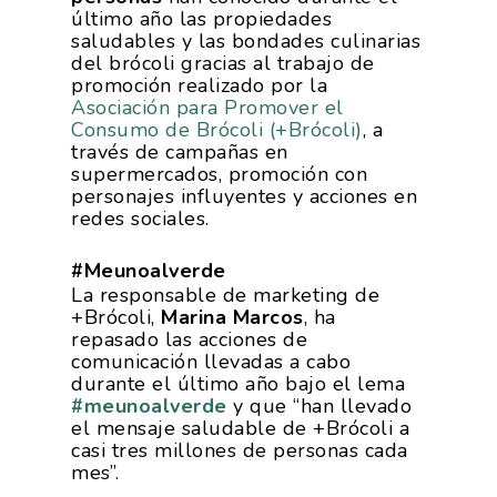
Temas
Corporativa
último año las propiedades
saludables y las bondades culinarias
Números
Actualidad
del brócoli gracias al trabajo de
AgroCIFRAS
promoción realizado por la
Servicios
Agua
Asociación para Promover el
Comunicación 2024
Empleo Y
Consumo de Brócoli (+Brócoli)
, a
Forma Parte De
Calidad Y Seguridad
través de campañas en
Formación
Datos 2024
PROEXPORT
Alimentaria
supermercados, promoción con
personajes influyentes y acciones en
Histórico
Bolsa De Empleo
Iniciativas
Innovación
redes sociales.
Exportaciones 2019
Formación
Internacionalización
Modificación Ley Mar 
I+S PRO
#Meunoalverde
Exportaciones 2018
Teleformación
La responsable de marketing de
Multimedia
Juntos Contra El COVI
+Brócoli,
Marina Marcos
, ha
Sostenibilidad
Contacto
Exportaciones 2017
repasado las acciones de
Nutrición Y Salud
Proyectos Destacados
Innovación
comunicación llevadas a cabo
Exportaciones 2016
Intranet
durante el último año bajo el lema
Opinión
Promoción De La
Videos
#meunoalverde
y que “han llevado
Exportaciones 2015
Alimentación Saludabl
RSC
el mensaje saludable de +Brócoli a
Campañas De Consum
casi tres millones de personas cada
Sostenibilidad
Frutas Y Hortalizas
mes”.