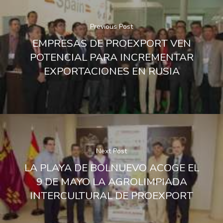
Previous Post
EMPRESAS DE PROEXPORT VEN
POTENCIAL PARA INCREMENTAR
EXPORTACIONES EN RUSIA
Next Post
LA PLAYA DE BOLNUEVO ACOGE EL
9 DE MAYO LA AGROLIMPIADA
INTERCULTURAL DE PROEXPORT