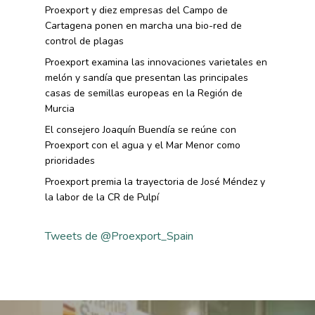
Alimentaria
Proexport y diez empresas del Campo de
Histórico
Bolsa De Empleo
Iniciativas
Cartagena ponen en marcha una bio-red de
Innovación
Exportaciones 2019
control de plagas
Formación
Internacionalización
Modificación Ley Mar 
I+S PRO
Proexport examina las innovaciones varietales en
Exportaciones 2018
Teleformación
melón y sandía que presentan las principales
Multimedia
Juntos Contra El COVI
Sostenibilidad
Contacto
casas de semillas europeas en la Región de
Exportaciones 2017
Nutrición Y Salud
Murcia
Proyectos Destacados
Innovación
Exportaciones 2016
Intranet
El consejero Joaquín Buendía se reúne con
Opinión
Promoción De La
Videos
Proexport con el agua y el Mar Menor como
Exportaciones 2015
Alimentación Saludabl
RSC
prioridades
Campañas De Consum
Proexport premia la trayectoria de José Méndez y
Sostenibilidad
Frutas Y Hortalizas
la labor de la CR de Pulpí
Concurso Fotográfic
Nuves. Nutrición Veget
Sostenible
Tweets de @Proexport_Spain