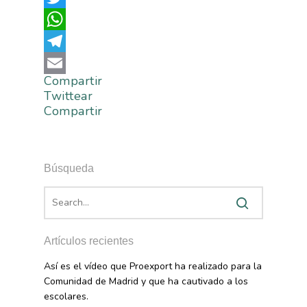
Twitter
WhatsApp
Telegram
Compartir
Email
Twittear
La Asociación
Compartir
Nosotros
Empresas
Nuestros Asociados
Búsqueda
Asociados
Productos
Responsabilidad Social
Mapa De Productores
Temas
Corporativa
Números
Actualidad
AgroCIFRAS
Artículos recientes
Servicios
Agua
Así es el vídeo que Proexport ha realizado para la
Comunicación 2024
Empleo Y
Comunidad de Madrid y que ha cautivado a los
Forma Parte De
Calidad Y Seguridad
Formación
escolares.
Datos 2024
PROEXPORT