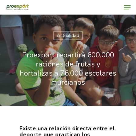
Actualidad
Hit enter to search or ESC to close
Proexport repartirá 600.000
raciones de frutas y
hortalizas a 76.000 escolares
murcianos
Existe una relación directa entre el
deporte que practican los