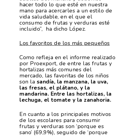
Formación
Internacionalización
hacer todo lo que esté en nuestra
Modificación Ley Mar 
I+S PRO
mano para acercarles a un estilo de
Exportaciones 2018
Teleformación
Multimedia
vida saludable, en el que el
Juntos Contra El COVI
Sostenibilidad
Contacto
Exportaciones 2017
consumo de frutas y verduras esté
Nutrición Y Salud
incluido”, ha dicho López.
Proyectos Destacados
Innovación
Exportaciones 2016
Intranet
Opinión
Promoción De La
Los favoritos de los más pequeños
Videos
Exportaciones 2015
Alimentación Saludabl
RSC
Campañas De Consum
Como refleja en el informe realizado
Sostenibilidad
Frutas Y Hortalizas
por Proexport, de entre las frutas y
hortalizas más comunes del
Concurso Fotográfic
Nuves. Nutrición Veget
mercado, las favoritas de los niños
Sostenible
son la
sandía, la manzana, la uva,
las fresas, el plátano, y la
mandarina. Entre las hortalizas, la
lechuga, el tomate y la zanahoria.
En cuanto a los principales motivos
de los escolares para consumir
frutas y verduras son ‘porque es
sano’ (69,9%), seguido de ‘porque