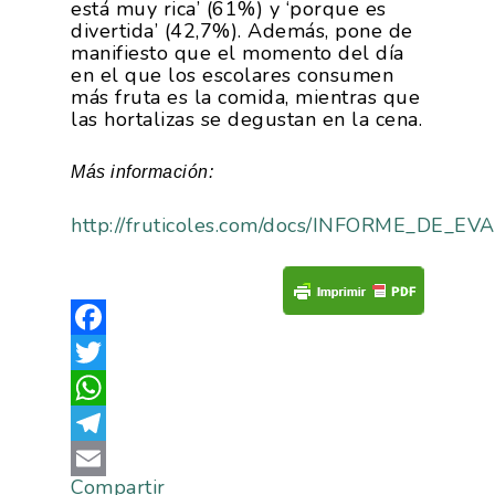
está muy rica’ (61%) y ‘porque es
divertida’ (42,7%). Además, pone de
manifiesto que el momento del día
en el que los escolares consumen
más fruta es la comida, mientras que
las hortalizas se degustan en la cena.
Más información:
http://fruticoles.com/docs/INFORME_D
Facebook
Twitter
WhatsApp
Telegram
Compartir
Email