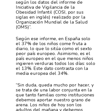
según los datos del informe de
Iniciativa de Vigilancia de la
Obesidad Infantil (COSI, por sus
siglas en inglés) realizado por la
Organización Mundial de la Salud
La Asociación
(OMS)”.
Nosotros
Empresas
Según ese informe, en España solo
el 37% de los niños come fruta a
Nuestros Asociados
Asociados
Productos
diario, lo que lo sitúa como el sexto
Responsabilidad Social
peor país europeo. Asimismo, es el
Mapa De Productores
país europeo en el que menos niños
Temas
Corporativa
ingieren verduras todos los días: solo
el 13%. Este dato contrasta con la
Números
Actualidad
AgroCIFRAS
media europea del 34%.
Servicios
Agua
Comunicación 2024
Empleo Y
“Sin duda, queda mucho por hacer, y
Forma Parte De
Calidad Y Seguridad
se trata de una labor conjunta en la
Formación
Datos 2024
PROEXPORT
que tanto familias como instituciones
Alimentaria
debemos aportar nuestro grano de
Histórico
Bolsa De Empleo
Iniciativas
arena. Los niños de hoy son los
Innovación
adultos del mañana y debemos
Exportaciones 2019