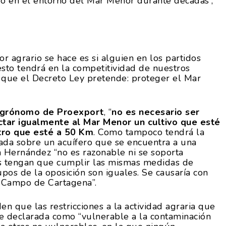
ido en el entorno del Mar Menor durante décadas”,
r agrario se hace es si alguien en los partidos
esto tendrá en la competitividad de nuestros
lo que el Decreto Ley pretende: proteger el Mar
agrónomo de Proexport
, “
no es necesario ser
tar igualmente al Mar Menor un cultivo que esté
tro que esté a 50 Km
. Como tampoco tendrá la
uada sobre un acuífero que se encuentra a una
 Hernández “no es razonable ni se soporta
es tengan que cumplir las mismas medidas de
pos de la oposición son iguales. Se causaría con
n Campo de Cartagena”.
n que las restricciones a la actividad agraria que
e declarada como “vulnerable a la contaminación