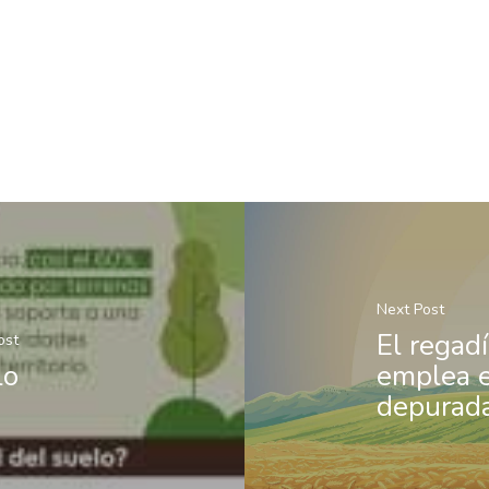
Next Post
El regad
ost
lo
emplea e
depurad