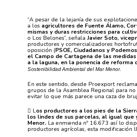
“A pesar de la lejanía de sus explotacion
a los
agricultores de Fuente Álamo, Cor
mismas y duras restricciones para cultiv
o Los Belones”, señala
Javier Soto, vice
productores y comercializadores hortofrut
oposición (
PSOE, Ciudadanos y Podemo
el Campo de Cartagena de las medidas 
a la laguna, en la ponencia de reforma 
.
Sostenibilidad Ambiental del Mar Menor
En este sentido, desde Proexport reclama
grupos de la Asamblea Regional para no 
evitar lo que más parece una caza de bruj
 L
os productores a los pies de la Sier
Hit enter to search or ESC to close
los lindes de sus parcelas, al igual qu
Menor.
La enmienda nº 16.673 así lo dispo
productores agrícolas, esta modificación 