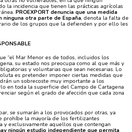
 a otras no vulnerables, en la que ningún
 la incidencia que tienen las prácticas agrícolas
ránea.
PROEXPORT denuncia que una medida
n ninguna otra parte de España
, denota la falta de
rario de los grupos que la defienden y por ello les
ESPONSABLE
ue “el Mar Menor es de todos, incluidos los
gena, su estado nos preocupa como al que más y
ligatorias y voluntarias que sean necesarias. Lo
soluta es pretender imponer ciertas medidas que
ndrán un sobrecoste muy importante a los
lo en toda la superficie del Campo de Cartagena
ferenciar según el grado de afección que cada zona
ar, se sumarán a los provocados por otras, ya
 prohíbe la mayoría de los fertilizantes
ica y exclusivamente aquellos que contengan
hay ningún estudio independiente que permita