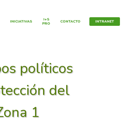
I+S
INICIATIVAS
CONTACTO
INTRANET
PRO
s políticos
tección del
Zona 1