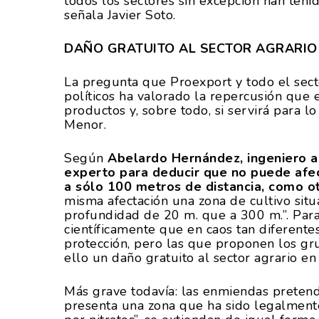
todos los sectores sin excepción han ten
señala Javier Soto.
DAÑO GRATUITO AL SECTOR AGRARIO
La pregunta que Proexport y todo el secto
políticos ha valorado la repercusión que 
productos y, sobre todo, si servirá para 
Menor.
Según
Abelardo Hernández, ingeniero 
experto para deducir que no puede afec
a sólo 100 metros de distancia, como o
misma afectación una zona de cultivo sit
profundidad de 20 m. que a 300 m.”. Para
científicamente que en caos tan diferent
protección, pero las que proponen los gru
ello un daño gratuito al sector agrario e
Más grave todavía: las enmiendas pretende
presenta una zona que ha sido legalment