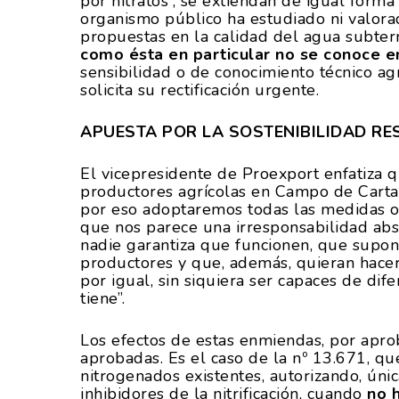
por nitratos”, se extiendan de igual forma
organismo público ha estudiado ni valorado
propuestas en la calidad del agua subter
como ésta en particular no se conoce e
sensibilidad o de conocimiento técnico ag
solicita su rectificación urgente.
APUESTA POR LA SOSTENIBILIDAD R
El vicepresidente de Proexport enfatiza q
productores agrícolas en Campo de Carta
por eso adoptaremos todas las medidas ob
que nos parece una irresponsabilidad ab
nadie garantiza que funcionen, que supo
productores y que, además, quieran hacer
por igual, sin siquiera ser capaces de di
tiene”.
Los efectos de estas enmiendas, por aprob
aprobadas. Es el caso de la nº 13.671, que
nitrogenados existentes, autorizando, ún
inhibidores de la nitrificación, cuando
no 