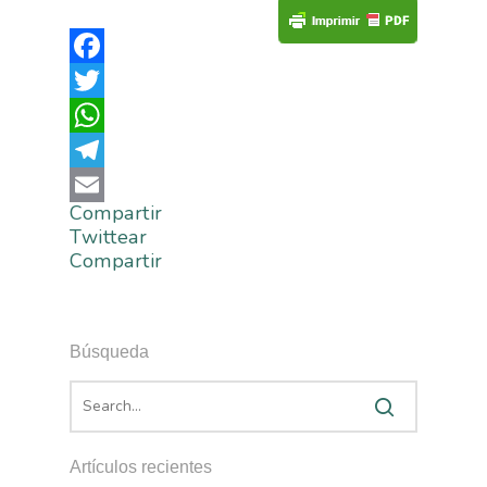
Facebook
Twitter
WhatsApp
Telegram
Compartir
Email
Twittear
Compartir
Búsqueda
Artículos recientes