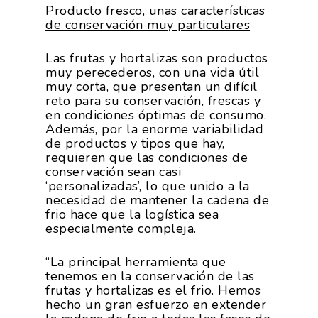
Forma Parte De
Producto fresco, unas características
Calidad Y Seguridad
Formación
Datos 2024
PROEXPORT
de conservación muy particulares
Alimentaria
Histórico
Bolsa De Empleo
Iniciativas
Innovación
Las frutas y hortalizas son productos
Exportaciones 2019
muy perecederos, con una vida útil
Formación
Internacionalización
muy corta, que presentan un difícil
Modificación Ley Mar 
I+S PRO
Exportaciones 2018
reto para su conservación, frescas y
Teleformación
Multimedia
Juntos Contra El COVI
en condiciones óptimas de consumo.
Sostenibilidad
Contacto
Exportaciones 2017
Además, por la enorme variabilidad
Nutrición Y Salud
Proyectos Destacados
de productos y tipos que hay,
Innovación
Exportaciones 2016
Intranet
requieren que las condiciones de
Opinión
Promoción De La
conservación sean casi
Videos
Exportaciones 2015
Alimentación Saludabl
‘personalizadas’, lo que unido a la
RSC
necesidad de mantener la cadena de
Campañas De Consum
frio hace que la logística sea
Sostenibilidad
Frutas Y Hortalizas
especialmente compleja.
Concurso Fotográfic
Nuves. Nutrición Veget
“La principal herramienta que
Sostenible
tenemos en la conservación de las
frutas y hortalizas es el frio. Hemos
hecho un gran esfuerzo en extender