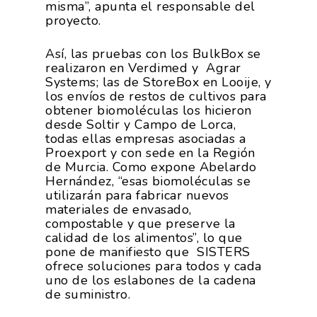
misma”, apunta el responsable del
proyecto.
Así, las pruebas con los BulkBox se
realizaron en Verdimed y Agrar
Systems; las de StoreBox en Looije, y
los envíos de restos de cultivos para
obtener biomoléculas los hicieron
desde Soltir y Campo de Lorca,
La Asociación
todas ellas empresas asociadas a
Proexport y con sede en la Región
de Murcia. Como expone Abelardo
Nosotros
Empresas
Hernández, “esas biomoléculas se
utilizarán para fabricar nuevos
Nuestros Asociados
Asociados
Productos
materiales de envasado,
compostable y que preserve la
Responsabilidad Social
Mapa De Productores
calidad de los alimentos”, lo que
Temas
Corporativa
pone de manifiesto que SISTERS
ofrece soluciones para todos y cada
Números
Actualidad
AgroCIFRAS
uno de los eslabones de la cadena
de suministro.
Servicios
Agua
Comunicación 2024
Empleo Y