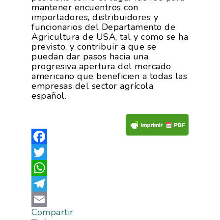
Temas
Corporativa
mantener encuentros con
importadores, distribuidores y
Números
funcionarios del Departamento de
Actualidad
AgroCIFRAS
Agricultura de USA, tal y como se ha
Servicios
previsto, y contribuir a que se
Agua
Comunicación 2024
Empleo Y
puedan dar pasos hacia una
Forma Parte De
Calidad Y Seguridad
progresiva apertura del mercado
Formación
Datos 2024
PROEXPORT
americano que beneficien a todas las
Alimentaria
empresas del sector agrícola
Histórico
Bolsa De Empleo
Iniciativas
español.
Innovación
Exportaciones 2019
Formación
Internacionalización
Modificación Ley Mar 
I+S PRO
Exportaciones 2018
Teleformación
Multimedia
Juntos Contra El COVI
Sostenibilidad
Contacto
Exportaciones 2017
Facebook
Nutrición Y Salud
Proyectos Destacados
Innovación
Exportaciones 2016
Intranet
Twitter
Opinión
Promoción De La
Videos
Exportaciones 2015
WhatsApp
Alimentación Saludabl
RSC
Campañas De Consum
Telegram
Sostenibilidad
Frutas Y Hortalizas
Compartir
Email