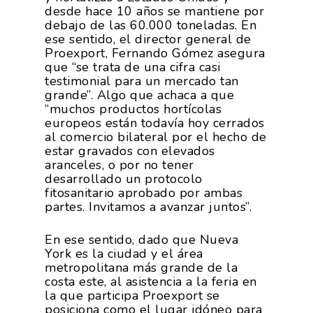
desde hace 10 años se mantiene por
debajo de las 60.000 toneladas. En
ese sentido, el director general de
Proexport, Fernando Gómez asegura
que “se trata de una cifra casi
testimonial para un mercado tan
grande”. Algo que achaca a que
“muchos productos hortícolas
europeos están todavía hoy cerrados
al comercio bilateral por el hecho de
estar gravados con elevados
aranceles, o por no tener
desarrollado un protocolo
fitosanitario aprobado por ambas
partes. Invitamos a avanzar juntos”.
La Asociación
En ese sentido, dado que Nueva
Nosotros
Empresas
York es la ciudad y el área
metropolitana más grande de la
Nuestros Asociados
costa este, al asistencia a la feria en
Asociados
Productos
la que participa Proexport se
Responsabilidad Social
posiciona como el lugar idóneo para
Mapa De Productores