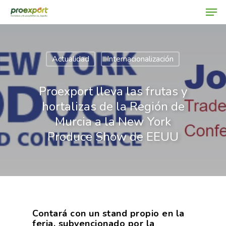
Actualidad
Internacionalización
Hit enter to search or ESC to close
Proexport lleva las frutas y
hortalizas de la Región de
Murcia a la New York
Produce Show de EEUU
Contará con un stand propio en la
feria, subvencionado por la