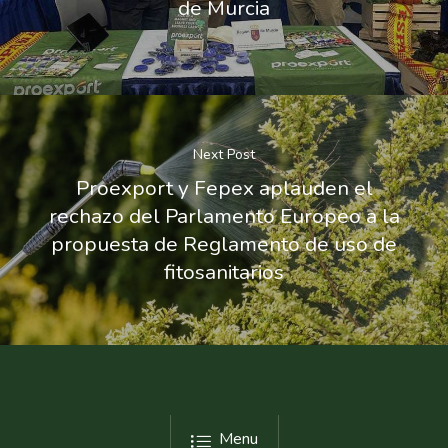
de Murcia
Next Post
Proexport y Fepex aplauden el
rechazo del Parlamento Europeo a la
propuesta de Reglamento de uso de
fitosanitarios
Menu