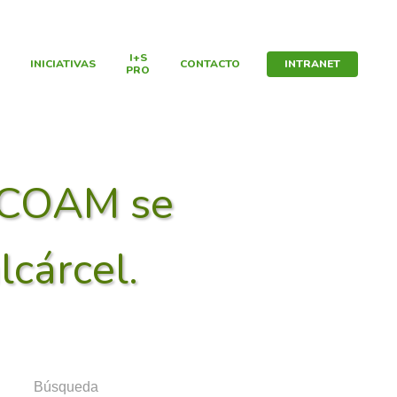
I+S
INICIATIVAS
CONTACTO
INTRANET
PRO
COAM se
lcárcel.
Búsqueda