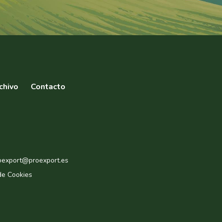
chivo
Contacto
roexport@proexport.es
de Cookies