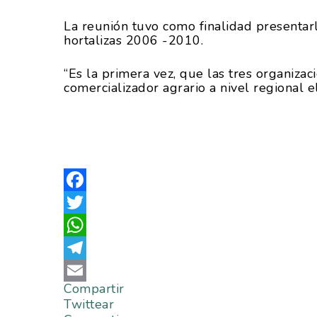
La reunión tuvo como finalidad presentarl
hortalizas 2006 -2010.
“Es la primera vez, que las tres organiza
comercializador agrario a nivel regional e
Facebook
Twitter
WhatsApp
Telegram
Compartir
Email
Twittear