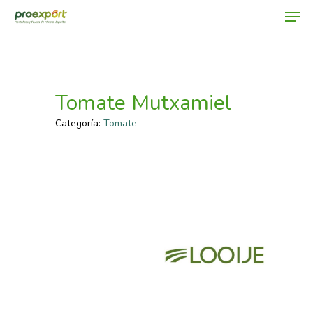
Hit enter to search or ESC to close
Tomate Mutxamiel
Categoría:
Tomate