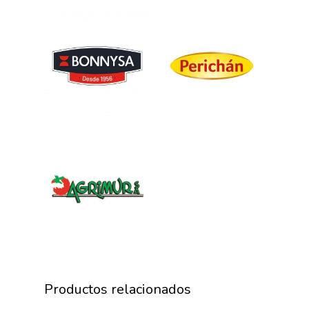
La Asociación
Nosotros
Empresas
Productos relacionados