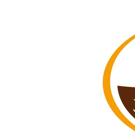
Hit enter to search or ESC to close