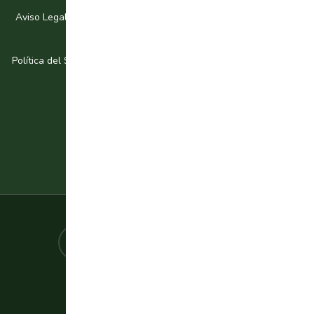
Aviso Legal
/
Política de Privacidad
/
Política de Calidad y Medio
Ambiente
/
Ley de Cookies
Política del Sistema de Gestión de la seguridad de la Informaci
ón
Avd/Ronda de Levante
30008 Murcia – España
T-968 271 779
F-968 200 098
proexport@proexport.es
Cómo asociarse