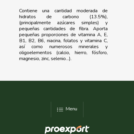
Teleformación
Multimedia
Juntos Contra El COVI
Sostenibilidad
Contacto
Exportaciones 2017
Contiene una cantidad moderada de
Nutrición Y Salud
Proyectos Destacados
hidratos de carbono (13.5%),
Innovación
Exportaciones 2016
(principalmente azúcares simples) y
Intranet
Opinión
Promoción De La
pequeñas cantidades de fibra. Aporta
Videos
Exportaciones 2015
Alimentación Saludabl
pequeñas proporciones de vitamina A, E,
RSC
B1, B2, B6, niacina, folatos y vitamina C,
Campañas De Consum
así como numerosos minerales y
Sostenibilidad
Frutas Y Hortalizas
oligoelementos (calcio, hierro, fósforo,
magnesio, zinc, selenio…).
Concurso Fotográfic
Nuves. Nutrición Veget
Sostenible
Menu