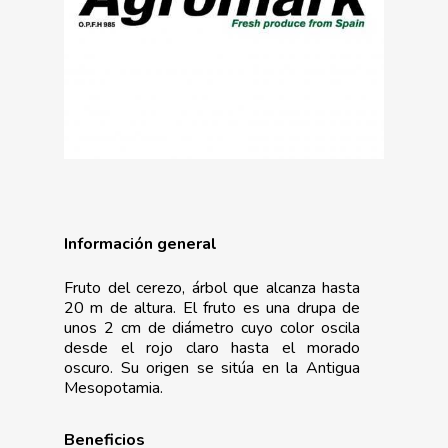
La Asociación
Nosotros
Empresas
Nuestros Asociados
Asociados
Productos
Responsabilidad Social
Mapa De Productores
Temas
Corporativa
Números
Actualidad
Información general
AgroCIFRAS
Servicios
Agua
Fruto del cerezo, árbol que alcanza hasta
Comunicación 2024
Empleo Y
20 m de altura. El fruto es una drupa de
Forma Parte De
Calidad Y Seguridad
unos 2 cm de diámetro cuyo color oscila
Formación
Datos 2024
PROEXPORT
Alimentaria
desde el rojo claro hasta el morado
oscuro. Su origen se sitúa en la Antigua
Histórico
Bolsa De Empleo
Iniciativas
Innovación
Mesopotamia.
Exportaciones 2019
Formación
Internacionalización
Modificación Ley Mar 
I+S PRO
Beneficios
Exportaciones 2018