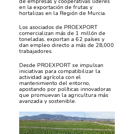
de empresas y cooperativas líderes
Servicios
Agua
en la exportación de frutas y
Comunicación 2024
Empleo Y
hortalizas en la Región de Murcia.
Forma Parte De
Calidad Y Seguridad
Formación
Datos 2024
PROEXPORT
Alimentaria
Los asociados de PROEXPORT
Histórico
comercializan más de 1 millón de
Bolsa De Empleo
Iniciativas
Innovación
toneladas, exportan a 62 países y
Exportaciones 2019
dan empleo directo a más de 28,000
Formación
Internacionalización
Modificación Ley Mar 
I+S PRO
trabajadores.
Exportaciones 2018
Teleformación
Multimedia
Juntos Contra El COVI
Sostenibilidad
Contacto
Exportaciones 2017
Desde PROEXPORT se impulsan
Nutrición Y Salud
iniciativas para compatibilizar la
Proyectos Destacados
Innovación
Exportaciones 2016
actividad agrícola con el
Intranet
Opinión
Promoción De La
mantenimiento del entorno,
Videos
Exportaciones 2015
apostando por políticas innovadoras
Alimentación Saludabl
RSC
que promuevan la agricultura más
Campañas De Consum
avanzada y sostenible.
Sostenibilidad
Frutas Y Hortalizas
Concurso Fotográfic
Nuves. Nutrición Veget
Sostenible