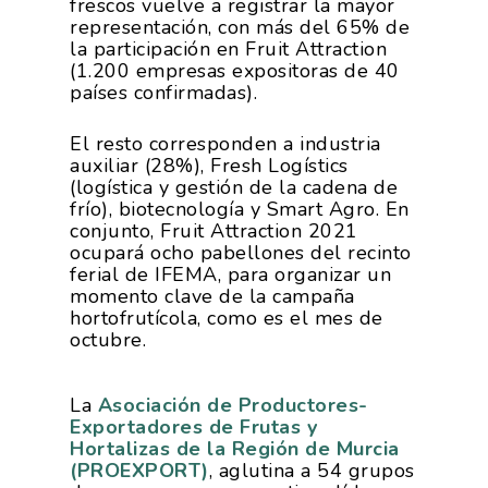
frescos vuelve a registrar la mayor
representación, con más del 65% de
la participación en Fruit Attraction
(1.200 empresas expositoras de 40
países confirmadas).
El resto corresponden a industria
auxiliar (28%), Fresh Logístics
(logística y gestión de la cadena de
frío), biotecnología y Smart Agro. En
conjunto, Fruit Attraction 2021
ocupará ocho pabellones del recinto
La Asociación
ferial de IFEMA, para organizar un
momento clave de la campaña
Nosotros
Empresas
hortofrutícola, como es el mes de
octubre.
Nuestros Asociados
Asociados
Productos
Responsabilidad Social
Mapa De Productores
La
Asociación de Productores-
Temas
Corporativa
Exportadores de Frutas y
Hortalizas de la Región de Murcia
Números
Actualidad
AgroCIFRAS
(PROEXPORT)
, aglutina a 54 grupos