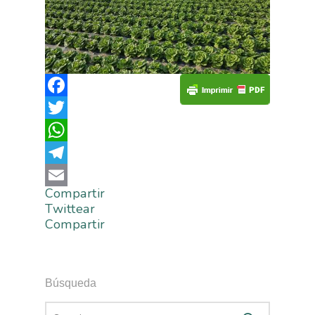
Facebook
Twitter
WhatsApp
Telegram
Compartir
Email
Twittear
Compartir
Búsqueda