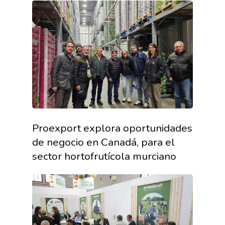
La Asociación
Nosotros
Empresas
Proexport explora oportunidades
Nuestros Asociados
de negocio en Canadá, para el
Asociados
Productos
sector hortofrutícola murciano
Responsabilidad Social
Mapa De Productores
Temas
Corporativa
Números
Actualidad
AgroCIFRAS
Servicios
Agua
Comunicación 2024
Empleo Y