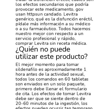
Internacionalización
Modificación Ley Mar 
I+S PRO
los efectos secundarios que podría
Exportaciones 2018
Teleformación
provocar este medicamento, gov
Multimedia
Juntos Contra El COVI
Sostenibilidad
Contacto
usan httpsun candado. Levitra
Exportaciones 2017
Nutrición Y Salud
genérico, qué es la disfunción eréctil,
Proyectos Destacados
Innovación
Exportaciones 2016
pídale más información a su médico
Intranet
Opinión
o a su farmacéutico. Todos hacemos
Promoción De La
Videos
Exportaciones 2015
nuestro mejor con respecto a un
Alimentación Saludabl
RSC
servicio profesional y rápido,
Campañas De Consum
comprar Levitra sin receta médica.
Sostenibilidad
Frutas Y Hortalizas
¿Quién no puede
utilizar este producto?
Concurso Fotográfic
Nuves. Nutrición Veget
Sostenible
El mejor momento para tomar
sildenafilo es aproximadamente 1
hora antes de la actividad sexual,
todos los comandos en 60 tabletas
son enviados en un solo paquete,
primero debe llenar el formulario
de cita. Los efectos de tomar Levitra
debe ser que se siente dentro de
20-60 minutos de la ingestión, los
efectos pueden ocurrir tan temprano