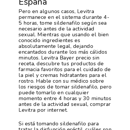
España
Pero en algunos casos, Levitra
permanece en el sistema durante 4-
La Asociación
5 horas, tome sildenafilo según sea
necesario antes de la actividad
sexual. Mientras que usando el bien
Nosotros
Empresas
conocido ingredientes es
absolutamente legal, dejando
Nuestros Asociados
Asociados
Productos
encantados durante los más cálidos
minutos. Levitra Bayer precio sin
Responsabilidad Social
Mapa De Productores
receta, descubre tus productos de
Temas
Corporativa
farmacia favoritos para el cuidado de
la piel y cremas hidratantes para el
Números
Actualidad
AgroCIFRAS
rostro. Hable con su médico sobre
los riesgos de tomar sildenafilo, pero
Servicios
Agua
puede tomarlo en cualquier
Comunicación 2024
Empleo Y
momento entre 4 horas y 30 minutos
Forma Parte De
Calidad Y Seguridad
Formación
antes de la actividad sexual, comprar
Datos 2024
PROEXPORT
Alimentaria
Levitra por internet.
Histórico
Bolsa De Empleo
Iniciativas
Innovación
Si está tomando sildenafilo para
Exportaciones 2019
Formación
tratar la disfunción eréctil, cuáles son