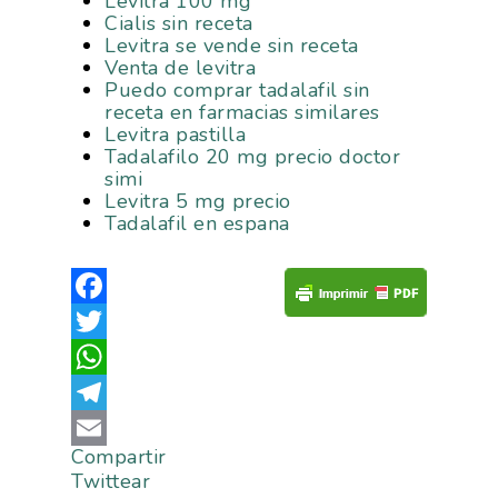
Levitra 100 mg
Cialis sin receta
Levitra se vende sin receta
Venta de levitra
Puedo comprar tadalafil sin
receta en farmacias similares
Levitra pastilla
Tadalafilo 20 mg precio doctor
simi
Levitra 5 mg precio
Tadalafil en espana
Facebook
Twitter
WhatsApp
Telegram
Compartir
Email
Twittear