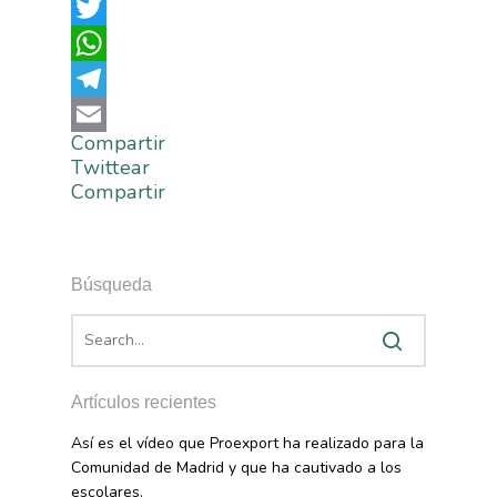
Facebook
Twitter
WhatsApp
Telegram
Compartir
Email
Twittear
La Asociación
Compartir
Nosotros
Empresas
Nuestros Asociados
Asociados
Productos
Búsqueda
Responsabilidad Social
Mapa De Productores
Temas
Corporativa
Números
Actualidad
AgroCIFRAS
Artículos recientes
Servicios
Agua
Así es el vídeo que Proexport ha realizado para la
Comunicación 2024
Empleo Y
Comunidad de Madrid y que ha cautivado a los
Forma Parte De
Calidad Y Seguridad
Datos 2024
escolares.
PROEXPORT