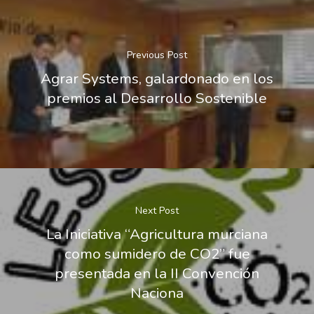
Previous Post
Agrar Systems, galardonado en los
premios al Desarrollo Sostenible
Next Post
La Iniciativa “Agricultura murciana
como sumidero de CO2” fue
presentada en la II Convención
Naciona