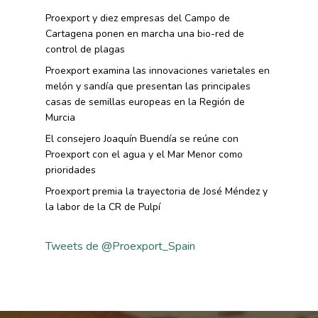
Formación
Alimentaria
Proexport y diez empresas del Campo de
Histórico
Bolsa De Empleo
Iniciativas
Innovación
Cartagena ponen en marcha una bio-red de
Exportaciones 2019
control de plagas
Formación
Internacionalización
Modificación Ley Mar 
I+S PRO
Proexport examina las innovaciones varietales en
Exportaciones 2018
Teleformación
Multimedia
melón y sandía que presentan las principales
Juntos Contra El COVI
Sostenibilidad
Contacto
Exportaciones 2017
casas de semillas europeas en la Región de
Nutrición Y Salud
Proyectos Destacados
Murcia
Innovación
Exportaciones 2016
Intranet
Opinión
El consejero Joaquín Buendía se reúne con
Promoción De La
Videos
Exportaciones 2015
Proexport con el agua y el Mar Menor como
Alimentación Saludabl
RSC
prioridades
Campañas De Consum
Proexport premia la trayectoria de José Méndez y
Sostenibilidad
Frutas Y Hortalizas
la labor de la CR de Pulpí
Concurso Fotográfic
Nuves. Nutrición Veget
Sostenible
Tweets de @Proexport_Spain