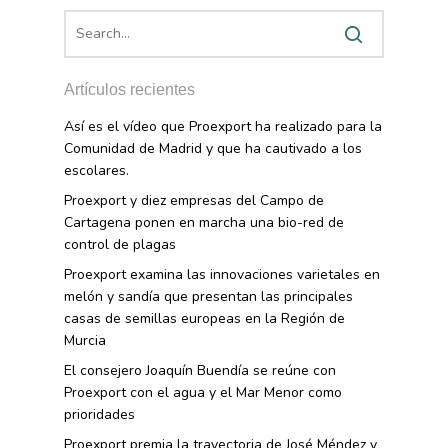
AgroCIFRAS
Servicios
Agua
Comunicación 2024
Empleo Y
Forma Parte De
Calidad Y Seguridad
Formación
Datos 2024
PROEXPORT
Artículos recientes
Alimentaria
Histórico
Bolsa De Empleo
Iniciativas
Así es el vídeo que Proexport ha realizado para la
Innovación
Comunidad de Madrid y que ha cautivado a los
Exportaciones 2019
Formación
Internacionalización
escolares.
Modificación Ley Mar 
I+S PRO
Exportaciones 2018
Proexport y diez empresas del Campo de
Teleformación
Multimedia
Juntos Contra El COVI
Cartagena ponen en marcha una bio-red de
Sostenibilidad
Contacto
Exportaciones 2017
Nutrición Y Salud
control de plagas
Proyectos Destacados
Innovación
Exportaciones 2016
Intranet
Proexport examina las innovaciones varietales en
Opinión
Promoción De La
melón y sandía que presentan las principales
Videos
Exportaciones 2015
Alimentación Saludabl
casas de semillas europeas en la Región de
RSC
Campañas De Consum
Murcia
Sostenibilidad
Frutas Y Hortalizas
El consejero Joaquín Buendía se reúne con
Proexport con el agua y el Mar Menor como
Concurso Fotográfic
Nuves. Nutrición Veget
prioridades
Sostenible
Proexport premia la trayectoria de José Méndez y